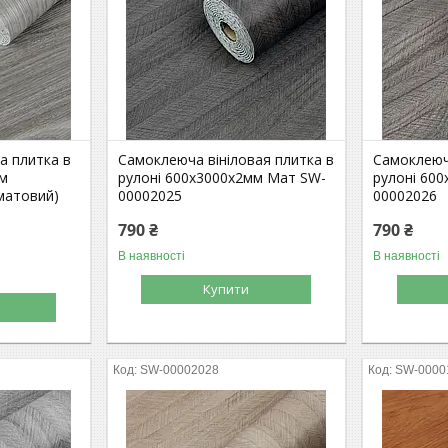
а плитка в
Самоклеюча вініловая плитка в
Самоклеюча
мм
рулоні 600х3000х2мм Мат SW-
рулоні 60
матовий)
00002025
00002026
790 ₴
790 ₴
В наявності
В наявності
Купити
SW-00002028
SW-0000