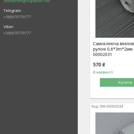
artexpromgroup@ukr.net
+380670779777
+380670779777
Самоклеюча вінілов
рулоні 0,6*3m*2мм
00002031
570 ₴
В наявності
Купити
SW-00002034