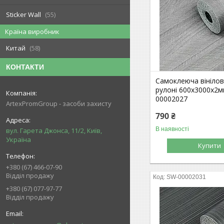
Sticker Wall
55
Країна виробник
Китай
58
КОНТАКТИ
Самоклеюча вінілов
рулоні 600х3000х2
00002027
ArtexPromGroup - засоби захисту
790 ₴
В наявності
вул. Гарета Джонса, 11/2, Київ,
Україна
Купити
+380 (67) 466-07-90
Відділ продажу
SW-00002031
+380 (67) 077-97-77
Відділ продажу