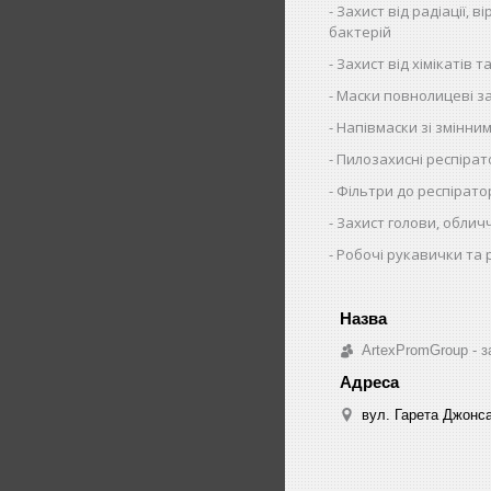
Захист від радіації, ві
бактерій
Захист від хімікатів та
Маски повнолицеві за
Напівмаски зі змінни
Пилозахисні респіра
Фільтри до респірато
Захист голови, облич
Робочі рукавички та 
ArtexPromGroup - з
вул. Гарета Джонса,