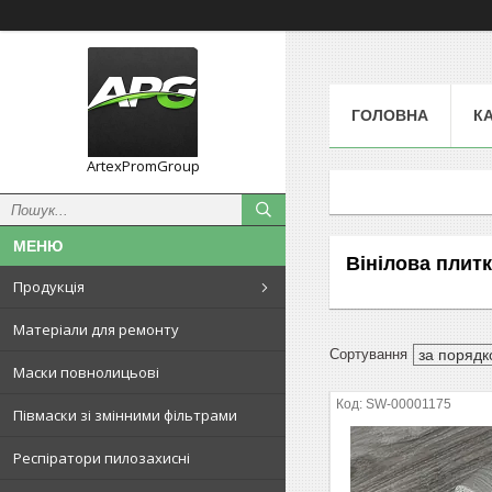
ГОЛОВНА
К
ArtexPromGroup
Вінілова плитк
Продукція
Матеріали для ремонту
Маски повнолицьові
SW-00001175
Півмаски зі змінними фільтрами
Респіратори пилозахисні