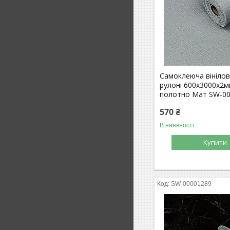
Самоклеюча вінілов
рулоні 600х3000х2м
полотно Мат SW-0
570 ₴
В наявності
Купити
SW-00001289