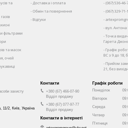
русів та
Доставка і оплата
(067) 536-46-
Обмін та повернення
(067) 329-71-
 газів
Відгуки
artexpromgr
хисні
вул. Антона 
ми фільтрами
Точка видач
тори
Гарета Джонса
рів та масок
Графік робо
ВС з 9 до 18, 
чя, очей
Прийом замо
рукавиці
21, без вихід
Графік роботи
Понеділок
09:
асоби захисту
+380 (67) 466-07-90
Відділ продажу
Вівторок
09:
+380 (67) 077-97-77
Середа
09:
 11/2, Київ, Україна
Відділ продажу
Четвер
09:
Пʼятниця
09:
artexpromgroup@ukr.net