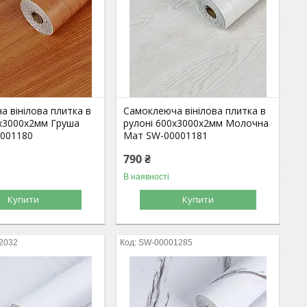
 вінілова плитка в
Самоклеюча вінілова плитка в
0х3000х2мм Груша
рулоні 600х3000х2мм Молочна
001180
Мат SW-00001181
790 ₴
В наявності
Купити
Купити
2032
SW-00001285