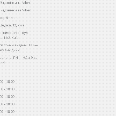
75 (дзвінки та Viber)
17 (дзвінки та Viber)
oup@ukr.net
Цедіка, 12, Київ
і замовлень: вул.
 11/2, Київ
ти точки видачы: ПН —
без вихідних!
влень: ПН — НД з 9 до
них!
00
18:00
00
18:00
00
18:00
00
18:00
00
18:00