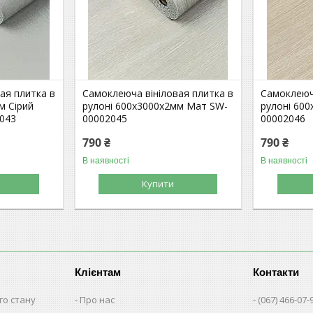
ая плитка в
Самоклеюча вініловая плитка в
Самоклеюча
м Сірий
рулоні 600х3000х2мм Мат SW-
рулоні 60
043
00002045
00002046
790 ₴
790 ₴
В наявності
В наявності
Купити
Клієнтам
Контакти
го стану
Про нас
(067) 466-07-