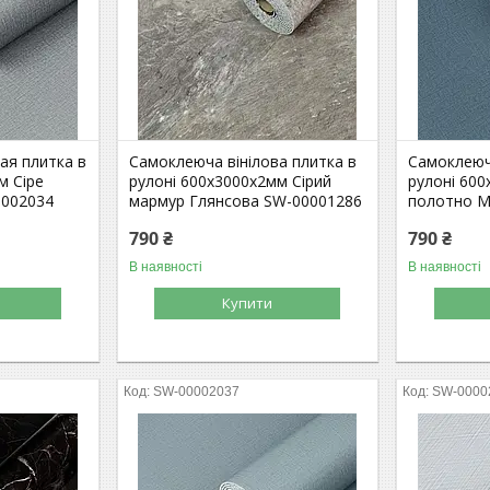
ая плитка в
Самоклеюча вінілова плитка в
Самоклеюча
м Сіре
рулоні 600х3000х2мм Сірий
рулоні 600
0002034
мармур Глянсова SW-00001286
полотно М
790 ₴
790 ₴
В наявності
В наявності
Купити
SW-00002037
SW-0000