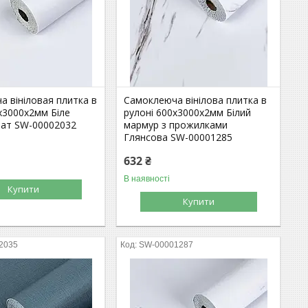
 вініловая плитка в
Самоклеюча вінілова плитка в
х3000х2мм Біле
рулоні 600х3000х2мм Білий
ат SW-00002032
мармур з прожилками
Глянсова SW-00001285
632 ₴
В наявності
Купити
Купити
2035
SW-00001287