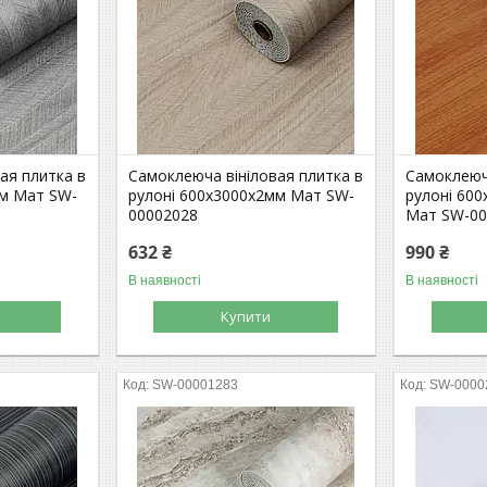
ая плитка в
Самоклеюча вініловая плитка в
Самоклеюча
мм Мат SW-
рулоні 600х3000х2мм Мат SW-
рулоні 60
00002028
Мат SW-00
632 ₴
990 ₴
В наявності
В наявності
Купити
SW-00001283
SW-0000