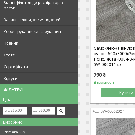
Змінні фільтри до респіраторів і
масок
Захист голови, обличчя, очей
Робочі рукавички та рукавиці
Новини
Самоклеюча вінілов
рулоні 600х3000х2
Статті
Попеляста (0004-8-
SW-00001175
Сертифікати
790 ₴
Відгуки
В наявності
ФІЛЬТРИ
Купити
Ціна
SW-00002027
Виробник
Primera
2