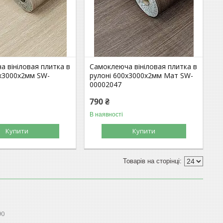
 вініловая плитка в
Самоклеюча вініловая плитка в
0х3000х2мм SW-
рулоні 600х3000х2мм Мат SW-
00002047
790 ₴
В наявності
Купити
Купити
90