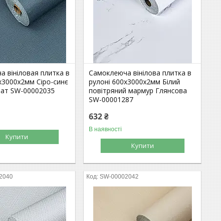
 вініловая плитка в
Самоклеюча вінілова плитка в
х3000х2мм Сіро-синє
рулоні 600х3000х2мм Білий
ат SW-00002035
повітряний мармур Глянсова
SW-00001287
632 ₴
В наявності
Купити
Купити
2040
SW-00002042