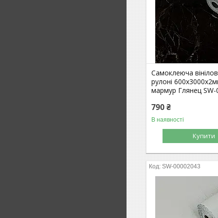
Самоклеюча вінілов
рулоні 600х3000х2
мармур Глянец SW-
790 ₴
В наявності
Купити
SW-00002043