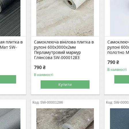
ая плитка в
Самоклеюча вінілова плитка в
Самоклеюча
 Мат SW-
рулоні 600х3000х2мм
рулоні 600
Перламутровий мармур
полотно М
Глянсова SW-00001283
790 ₴
790 ₴
В наявності
В наявності
Купити
SW-00001286
SW-0000