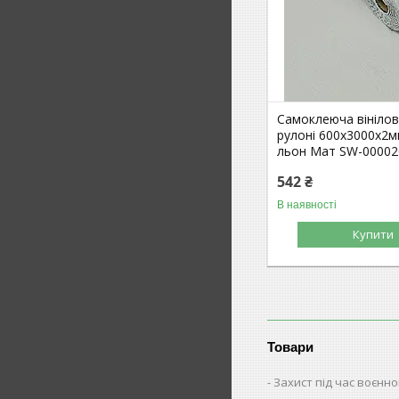
Самоклеюча вінілов
рулоні 600х3000х2м
льон Мат SW-00002
542 ₴
В наявності
Купити
Товари
Захист під час воєнно