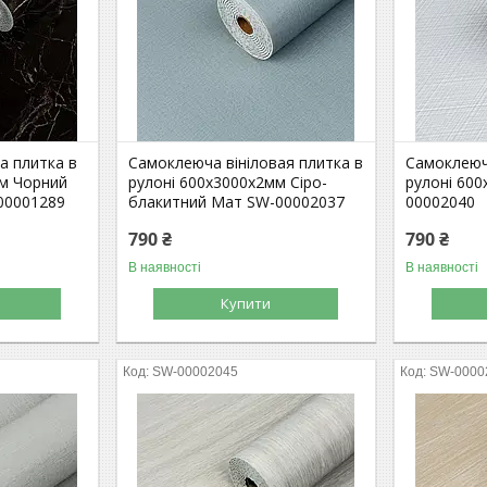
а плитка в
Самоклеюча вініловая плитка в
Самоклеюча
мм Чорний
рулоні 600х3000х2мм Сіро-
рулоні 60
00001289
блакитний Мат SW-00002037
00002040
790 ₴
790 ₴
В наявності
В наявності
Купити
SW-00002045
SW-0000