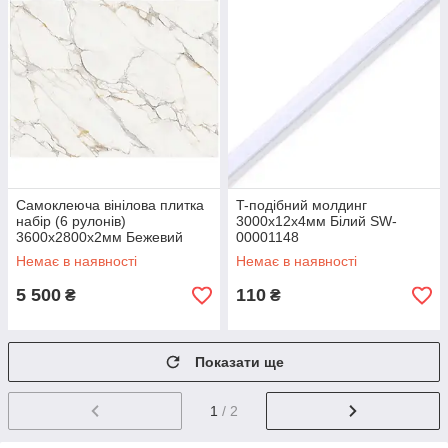
Самоклеюча вінілова плитка
T-подібний молдинг
набір (6 рулонів)
3000х12х4мм Білий SW-
3600х2800х2мм Бежевий
00001148
мармур SW-00001448
Немає в наявності
Немає в наявності
5 500
110
₴
₴
Показати ще
1
/ 2