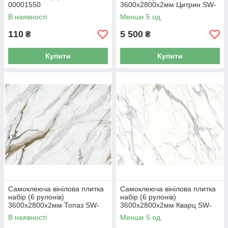
00001550
3600х2800х2мм Цитрин SW-
00001450
В наявності
Менше 5 од.
110
5 500
₴
₴
Купити
Купити
Самоклеюча вінілова плитка
Самоклеюча вінілова плитка
набір (6 рулонів)
набір (6 рулонів)
3600х2800х2мм Топаз SW-
3600х2800х2мм Кварц SW-
00001452
00001453
В наявності
Менше 5 од.