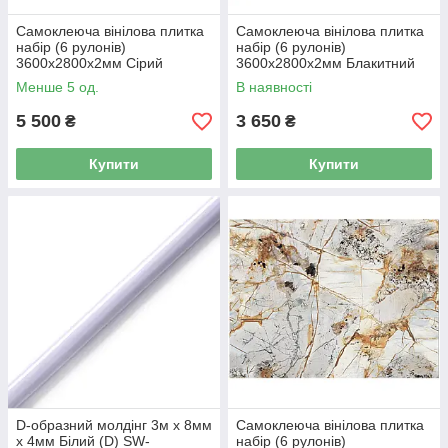
Самоклеюча вінілова плитка
Самоклеюча вінілова плитка
набір (6 рулонів)
набір (6 рулонів)
3600х2800х2мм Сірий
3600х2800х2мм Блакитний
мармур SW-00001447
SW-00001449
Менше 5 од.
В наявності
5 500
3 650
₴
₴
Купити
Купити
D-образний молдінг 3м х 8мм
Самоклеюча вінілова плитка
х 4мм Білий (D) SW-
набір (6 рулонів)