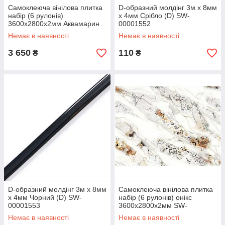
Самоклеюча вінілова плитка
D-образний молдінг 3м х 8мм
набір (6 рулонів)
х 4мм Срібло (D) SW-
3600х2800х2мм Аквамарин
00001552
SW-00001451
Немає в наявності
Немає в наявності
3 650
110
₴
₴
D-образний молдінг 3м х 8мм
Самоклеюча вінілова плитка
х 4мм Чорний (D) SW-
набір (6 рулонів) онікс
00001553
3600х2800х2мм SW-
00001455
Немає в наявності
Немає в наявності