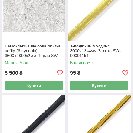
Самоклеюча вінілова плитка
T-подібний молдинг
набір (6 рулонів)
3000х12х4мм Золото SW-
3600х2800х2мм Перли SW-
00001151
00001463
Менше 5 од.
В наявності
5 500
95
₴
₴
Купити
Купити