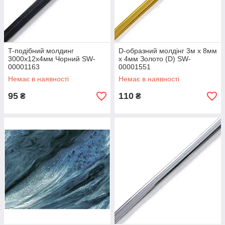
T-подібний молдинг
D-образний молдінг 3м х 8мм
3000х12х4мм Чорний SW-
х 4мм Золото (D) SW-
00001163
00001551
Немає в наявності
Немає в наявності
95
110
₴
₴