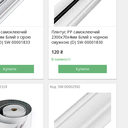
Р самоклеючий
Плінтус РР самоклеючий
м Білий з сірою
2300х70х4мм Білий з чорною
D) SW-00001833
смужкою (D) SW-00001830
120 ₴
В наявності
Купити
Купити
2119
SW-00002592