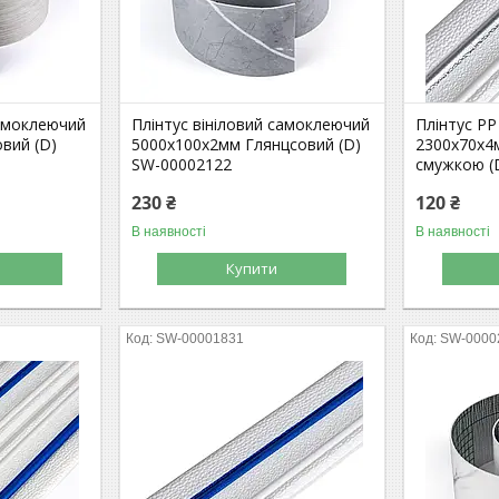
самоклеючий
Плінтус вініловий самоклеючий
Плінтус Р
вий (D)
5000х100х2мм Глянцсовий (D)
2300х70х4м
SW-00002122
смужкою (
230 ₴
120 ₴
В наявності
В наявності
Купити
SW-00001831
SW-0000