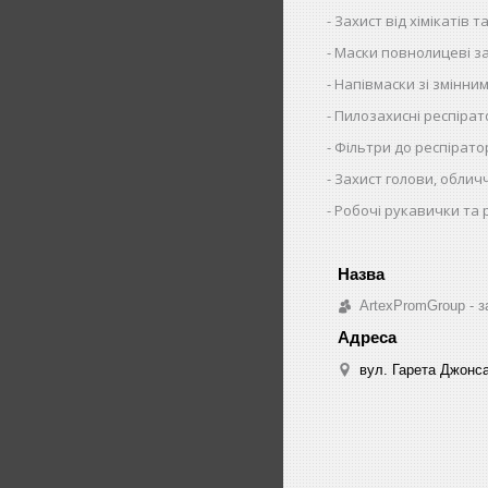
Захист від хімікатів та
Маски повнолицеві за
Напівмаски зі змінни
Пилозахисні респіра
Фільтри до респірато
Захист голови, облич
Робочі рукавички та 
ArtexPromGroup - з
вул. Гарета Джонса,