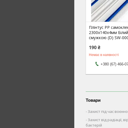
Плінтус РР самокл
2300х140х4мм Білий
смужкою (D) SW-00
190 ₴
Немає в наявності
+380 (67) 466-0
Товари
Захист під час воєнно
Захист від радіації, ві
бактерій