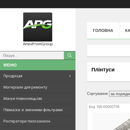
ГОЛОВНА
К
ArtexPromGroup
Плінтуси
Продукція
Матеріали для ремонту
Маски повнолицьові
SW-00000756
Півмаски зі змінними фільтрами
Респіратори пилозахисні