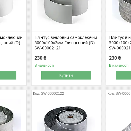
самоклеючий
Плінтус вініловий самоклеючий
Плінтус ві
цсовий (D)
5000х100х2мм Глянцсовий (D)
5000х100х
SW-00002121
SW-000021
230 ₴
230 ₴
В наявності
В наявності
Купити
SW-00002122
SW-0000