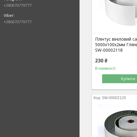
+380670779777
+380670779777
Плінтус вініловий 
5000х100х2мм Глян
SW-00002118
230 ₴
В наявності
Купити
SW-00002120