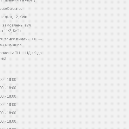
oup@ukr.net
Цедіка, 12, Київ
і замовлень: вул.
 11/2, Київ
ти точки видачы: ПН —
без вихідних!
влень: ПН — НД з 9 до
них!
00
18:00
00
18:00
00
18:00
00
18:00
00
18:00
00
18:00