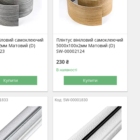
ніловий самоклеючий
Плінтус вініловий самоклеючий
2мм Матовий (D)
5000х100х2мм Матовий (D)
23
SW-00002124
230 ₴
В наявності
Купити
Купити
1833
SW-00001830