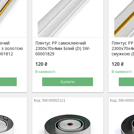
еючий
Плінтус РР самоклеючий
Плінтус Р
й з золотою
2300х70х4мм Білий (D) SW-
2300х70х4
001812
00001829
смужкою (
120 ₴
120 ₴
В наявності
В наявності
Купити
SW-00002121
SW-0000