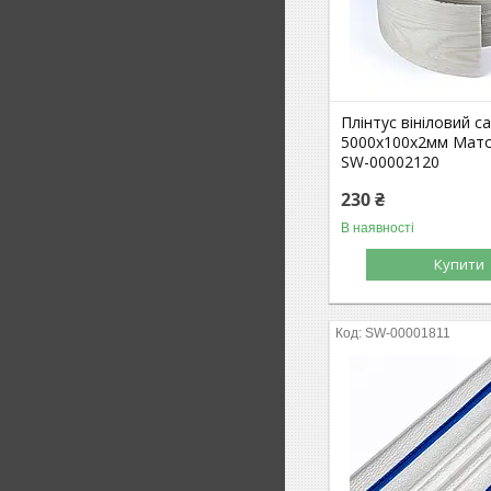
Плінтус вініловий 
5000х100х2мм Мато
SW-00002120
230 ₴
В наявності
Купити
SW-00001811