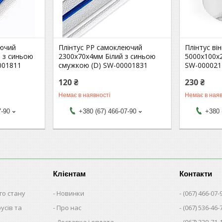
еючий
Плінтус РР самоклеючий
Плінтус ві
 з синьою
2300х70х4мм Білий з синьою
5000х100х
001811
смужкою (D) SW-00001831
SW-000021
120 ₴
230 ₴
Немає в наявності
Немає в наяв
7-90
+380 (67) 466-07-90
+380 
Клієнтам
Контакти
го стану
Новинки
(067) 466-07-
русів та
Про нас
(067) 536-46-
Доставка і оплата
(067) 329-71-