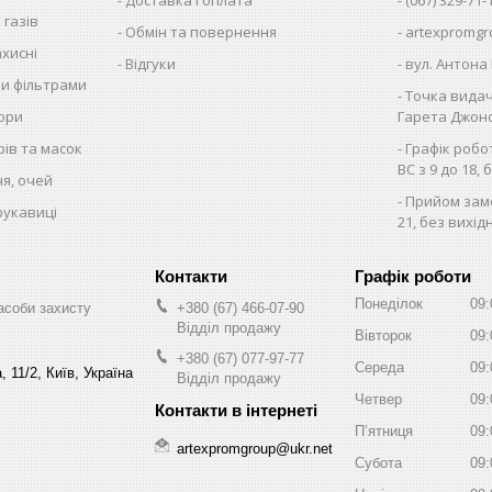
 газів
Обмін та повернення
artexpromgr
хисні
Відгуки
вул. Антона 
ми фільтрами
Точка видач
тори
Гарета Джонса
рів та масок
Графік робо
ВС з 9 до 18, 
чя, очей
Прийом замо
рукавиці
21, без вихід
Графік роботи
Понеділок
09:
асоби захисту
+380 (67) 466-07-90
Відділ продажу
Вівторок
09:
+380 (67) 077-97-77
Середа
09:
 11/2, Київ, Україна
Відділ продажу
Четвер
09:
Пʼятниця
09:
artexpromgroup@ukr.net
Субота
09: