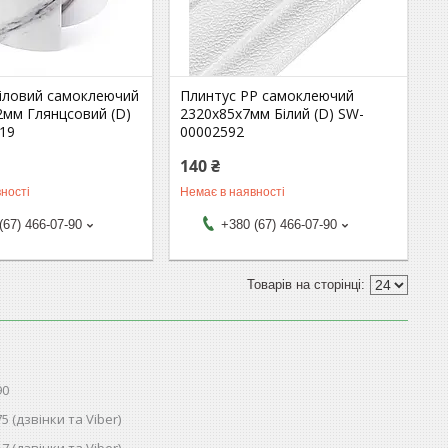
ніловий самоклеючий
Плинтус РР самоклеючий
2мм Глянцсовий (D)
2320х85х7мм Білий (D) SW-
19
00002592
140 ₴
ності
Немає в наявності
(67) 466-07-90
+380 (67) 466-07-90
90
75 (дзвінки та Viber)
17 (дзвінки та Viber)