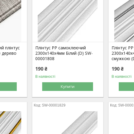
й плінтус
Плінтус РР самоклеючий
Плінтус Р
е дерево
2300х140х4мм Білий (D) SW-
2300х140х4
00001808
смужкою (
190 ₴
190 ₴
В наявності
В наявності
Купити
SW-00001829
SW-0000