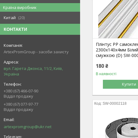
Країна виробник
Китай
20
КОНТАКТИ
Плінтус РР самокл
2300х140х4мм Біли
ArtexPromGroup - засоби захисту
смужкою (D) SW-00
180 ₴
вул. Гарета Джонса, 11/2, Київ,
Україна
В наявності
Купити
+380 (67) 466-07-90
Відділ продажу
SW-00002118
+380 (67) 077-97-77
Відділ продажу
artexpromgroup@ukr.net