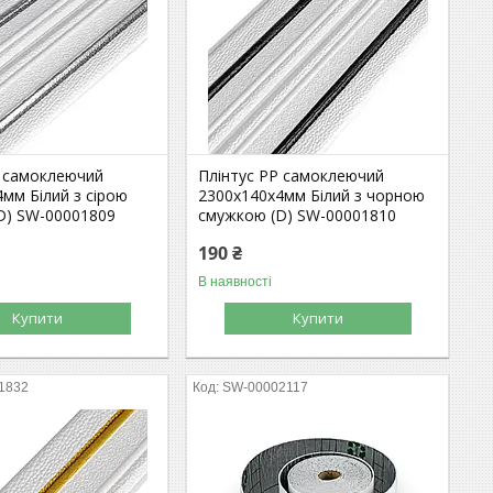
Р самоклеючий
Плінтус РР самоклеючий
мм Білий з сірою
2300х140х4мм Білий з чорною
D) SW-00001809
смужкою (D) SW-00001810
190 ₴
В наявності
Купити
Купити
1832
SW-00002117