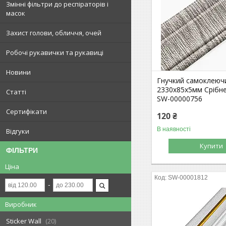
Змінні фільтри до респіраторів і
масок
Захист голови, обличчя, очей
Робочі рукавички та рукавиці
Новини
Гнучкий самоклеючи
2330х85х5мм Срібн
Статті
SW-00000756
Сертифікати
120 ₴
В наявності
Відгуки
Купити
ФІЛЬТРИ
Ціна
SW-00001812
Виробник
Sticker Wall
20