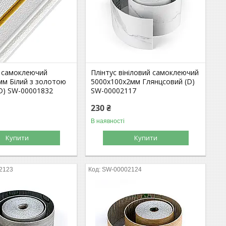
Р самоклеючий
Плінтус вініловий самоклеючий
мм Білий з золотою
5000х100х2мм Глянцсовий (D)
D) SW-00001832
SW-00002117
230 ₴
В наявності
Купити
Купити
2123
SW-00002124