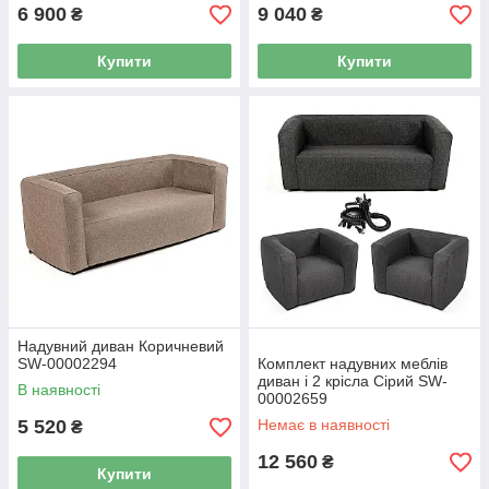
6 900
9 040
₴
₴
Купити
Купити
Надувний диван Коричневий
SW-00002294
Комплект надувних меблів
диван і 2 крісла Сірий SW-
В наявності
00002659
5 520
Немає в наявності
₴
12 560
₴
Купити