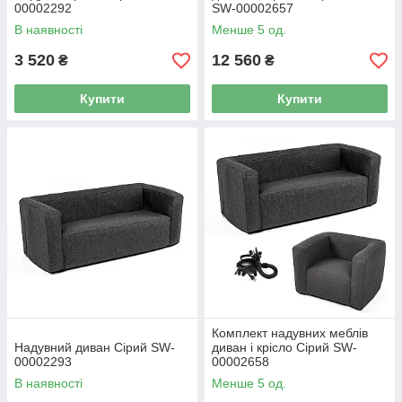
00002292
SW-00002657
В наявності
Менше 5 од.
3 520
12 560
₴
₴
Купити
Купити
Комплект надувних меблів
Надувний диван Сірий SW-
диван і крісло Сірий SW-
00002293
00002658
В наявності
Менше 5 од.