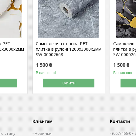
а PET
Самоклеюча стінова PET
Самоклеюч
00х3000х2мм
плитка в рулоні 1200х3000х2мм
плитка в р
SW-00002668
SW-000026
1 500 ₴
1 500 ₴
В наявності
В наявності
Купити
Клієнтам
Контакти
го стану
Новинки
(067) 466-07-