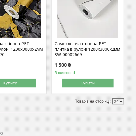
а стінова PET
Самоклеюча стінова PET
улоні 1200х3000х2мм
плитка в рулоні 1200х3000х2мм
70
SW-00002669
1 500 ₴
В наявності
Купити
Купити
90