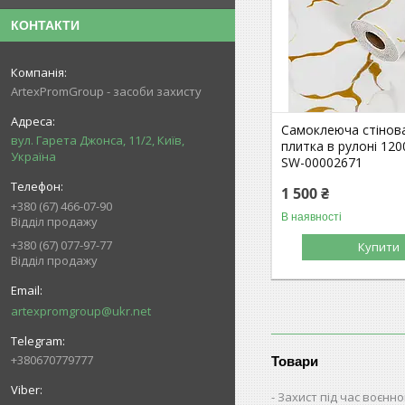
КОНТАКТИ
ArtexPromGroup - засоби захисту
Самоклеюча стінов
вул. Гарета Джонса, 11/2, Київ,
плитка в рулоні 12
Україна
SW-00002671
1 500 ₴
+380 (67) 466-07-90
В наявності
Відділ продажу
+380 (67) 077-97-77
Купити
Відділ продажу
artexpromgroup@ukr.net
+380670779777
Товари
Захист під час воєнно