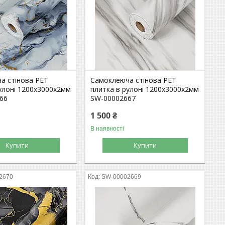
а стінова PET
Самоклеюча стінова PET
улоні 1200х3000х2мм
плитка в рулоні 1200х3000х2мм
66
SW-00002667
1 500 ₴
В наявності
Купити
Купити
2670
SW-00002669