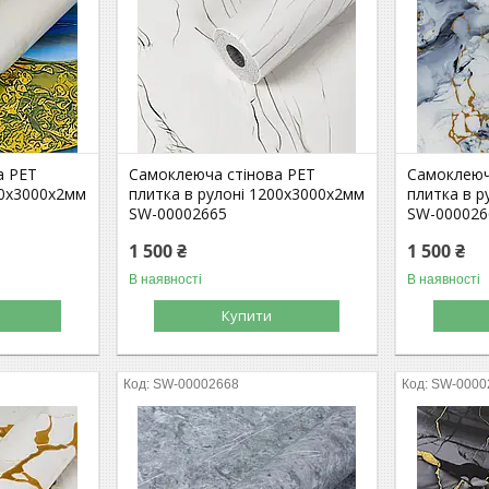
а PET
Самоклеюча стінова PET
Самоклеюч
00х3000х2мм
плитка в рулоні 1200х3000х2мм
плитка в р
SW-00002665
SW-000026
1 500 ₴
1 500 ₴
В наявності
В наявності
Купити
SW-00002668
SW-0000