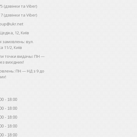
75 (дзвінки та Viber)
17 (дзвінки та Viber)
oup@ukr.net
Цедіка, 12, Київ
і замовлень: вул.
 11/2, Київ
ти точки видачы: ПН —
без вихідних!
влень: ПН — НД з 9 до
них!
00
18:00
00
18:00
00
18:00
00
18:00
00
18:00