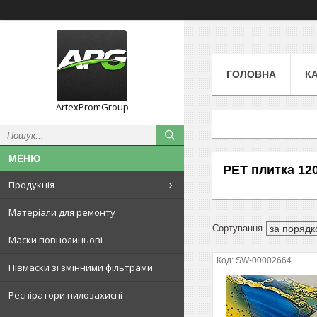
ГОЛОВНА
К
ArtexPromGroup
PЕT плитка 12
Продукція
Матеріали для ремонту
Маски повнолицьові
SW-00002664
Півмаски зі змінними фільтрами
Респіратори пилозахисні