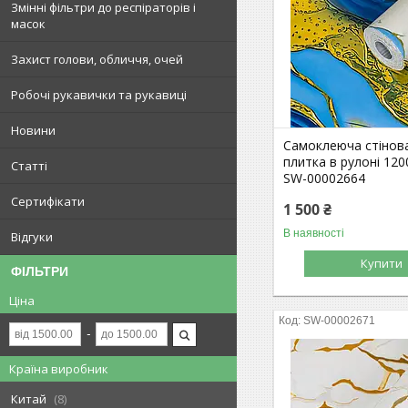
Змінні фільтри до респіраторів і
масок
Захист голови, обличчя, очей
Робочі рукавички та рукавиці
Новини
Самоклеюча стінов
плитка в рулоні 12
Статті
SW-00002664
Сертифікати
1 500 ₴
В наявності
Відгуки
Купити
ФІЛЬТРИ
Ціна
SW-00002671
Країна виробник
Китай
8