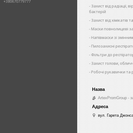
+380670779777
Захист від радіації, ві
бактерій
Захист від хімікатів та
Маски повнолицеві за
Напівмаски зі змінни
Пилозахисні респіра
Фільтри до респірато
Захист голови, облич
Робочі рукавички та 
ArtexPromGroup - з
вул. Гарета Джонса,