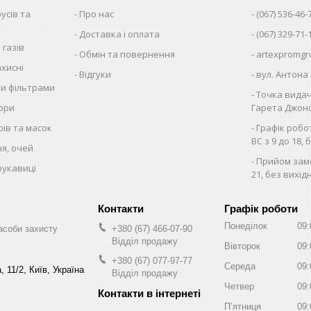
русів та
Про нас
(067) 536-46-
Доставка і оплата
(067) 329-71-
 газів
Обмін та повернення
artexpromgr
хисні
Відгуки
вул. Антона 
ми фільтрами
Точка видач
тори
Гарета Джонса
рів та масок
Графік робо
ВС з 9 до 18, 
чя, очей
Прийом замо
рукавиці
21, без вихід
Графік роботи
Понеділок
09:
асоби захисту
+380 (67) 466-07-90
Відділ продажу
Вівторок
09:
+380 (67) 077-97-77
Середа
09:
 11/2, Київ, Україна
Відділ продажу
Четвер
09:
Пʼятниця
09: