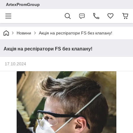
ArtexPromGroup
Новини
Акція на респіратори FS без клапану!
Акція на респіратори FS без клапану!
17.10.2024