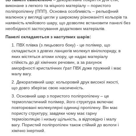
виконане з легкого та міцного матеріалу – пористого
поліпропілену (ППП). Основна особливість – рельєфний
малюнок у вигляді цегли у широкому різноманітті кольорів та
наявність клейового шару, що дозволяє встановити панелі без
необхідності застосування додаткових матеріалів.
Панелі складаються з наступних шарів:
ПВХ плівка (з лицьового боку) - це полімер, що
складається з довгих ланцюгів молекул вінілхлориду, в
яких містяться атоми хлору, це надає матеріалу
стійкість до дії хімічних речовин, а за рахунок
аморфності кристалічних ґрат ПВХ дуже пружний і має
малу вагу.
Декоративний шар: кольоровий друк високої якості,
що довго зберігає свою насиченість.
Основний шар з пористого поліпропілену – це
термопластичний полімер, його структура включає
повторювані молекулярні одиниці пропілену. Він має
пористу структуру, завдяки чому має гарну
термоізоляцію і низьку щільність, а відповідно і малу
вагу. Пористий поліпропілен також стійкий до вологи і
хімічно інертний.