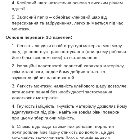
Клейовий шар: нетоксична основа з високим рівнем
адгезії.
Захисний папір – оберігає клейовий шар від
пересихання та забруднення, легко знімається під час
монтажу.
Основні переваги 3D панелей:
Легкість: завдяки своїй структурі матеріал має малу
вагу, це полегшує транспортування (при цьому роблячи
його більш економічним) та встановлення.
Ізоляційні властивості: пористий характер матеріалу,
крім малої ваги, надає йому добрих тепло- та
звукоізоляційних властивостей.
Легкість монтажу: наявність клейового шару дозволяє
встановити панелі без необхідності застосування
додаткових матеріалів.
Гнучкість і міцність: гнучкість матеріалу дозволяє йому
адаптуватися під різні, навіть не зовсім рівні поверхні,
при цьому зберігаючи міцність.
Стійкість до води та хімічних речовин: пористий
поліпропілен має гарну стійкість до вологи, це дає
можливість застосовувати його у приміщеннях з