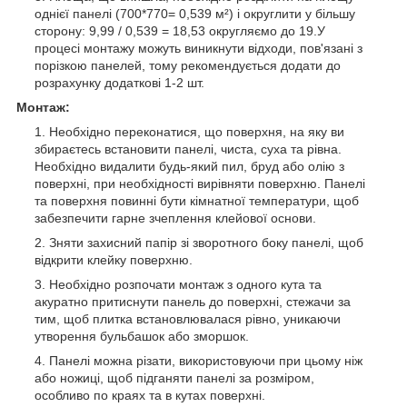
однієї панелі (700*770= 0,539 м²) і округлити у більшу
сторону: 9,99 / 0,539 = 18,53 округляємо до 19.У
процесі монтажу можуть виникнути відходи, пов'язані з
порізкою панелей, тому рекомендується додати до
розрахунку додаткові 1-2 шт.
Монтаж:
Необхідно переконатися, що поверхня, на яку ви
збираєтесь встановити панелі, чиста, суха та рівна.
Необхідно видалити будь-який пил, бруд або олію з
поверхні, при необхідності вирівняти поверхню. Панелі
та поверхня повинні бути кімнатної температури, щоб
забезпечити гарне зчеплення клейової основи.
Зняти захисний папір зі зворотного боку панелі, щоб
відкрити клейку поверхню.
Необхідно розпочати монтаж з одного кута та
акуратно притиснути панель до поверхні, стежачи за
тим, щоб плитка встановлювалася рівно, уникаючи
утворення бульбашок або зморшок.
Панелі можна різати, використовуючи при цьому ніж
або ножиці, щоб підганяти панелі за розміром,
особливо по краях та в кутах поверхні.