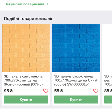
Всі умови повернення
Подібні товари компанії
3D панель самоклеюча
3D панель самоклеюча
3D 
700х770х5мм цегла
700х770х5мм цегла Синій
цегл
Жовто-пісочний (009-5)
(003-5) SW-00000154
700х
SW-00000028
000
95
55
85
₴
₴
Купити
Купити