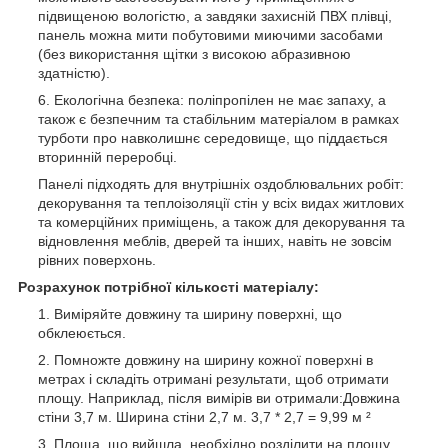
підвищеною вологістю, а завдяки захисній ПВХ плівці,
панель можна мити побутовими миючими засобами
(без використання щітки з високою абразивною
здатністю).
Екологічна безпека: поліпропілен не має запаху, а
також є безпечним та стабільним матеріалом в рамках
турботи про навколишнє середовище, що піддається
вторинній переробці.
Панелі підходять для внутрішніх оздоблювальних робіт:
декорування та теплоізоляції стін у всіх видах житлових
та комерційних приміщень, а також для декорування та
відновлення меблів, дверей та інших, навіть не зовсім
рівних поверхонь.
Розрахунок потрібної кількості матеріалу:
Виміряйте довжину та ширину поверхні, що
обклеюється.
Помножте довжину на ширину кожної поверхні в
метрах і складіть отримані результати, щоб отримати
площу. Наприклад, після вимірів ви отримали:Довжина
стіни 3,7 м. Ширина стіни 2,7 м. 3,7 * 2,7 = 9,99 м ²
Площа, що вийшла, необхідно розділити на площу