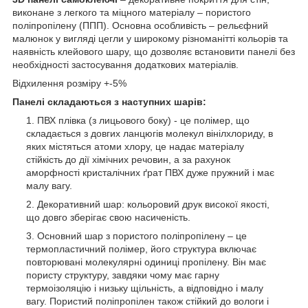
виконане з легкого та міцного матеріалу – пористого
поліпропілену (ППП). Основна особливість – рельєфний
малюнок у вигляді цегли у широкому різноманітті кольорів та
наявність клейового шару, що дозволяє встановити панелі без
необхідності застосування додаткових матеріалів.
Відхилення розміру +-5%
Панелі складаються з наступних шарів:
ПВХ плівка (з лицьового боку) - це полімер, що
складається з довгих ланцюгів молекул вінілхлориду, в
яких містяться атоми хлору, це надає матеріалу
стійкість до дії хімічних речовин, а за рахунок
аморфності кристалічних ґрат ПВХ дуже пружний і має
малу вагу.
Декоративний шар: кольоровий друк високої якості,
що довго зберігає свою насиченість.
Основний шар з пористого поліпропілену – це
термопластичний полімер, його структура включає
повторювані молекулярні одиниці пропілену. Він має
пористу структуру, завдяки чому має гарну
термоізоляцію і низьку щільність, а відповідно і малу
вагу. Пористий поліпропілен також стійкий до вологи і