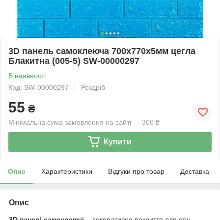
3D панель самоклеюча 700х770х5мм цегла
Блакитна (005-5) SW-00000297
В наявності
Код: SW-00000297
Роздріб
55
₴
Мінімальна сума замовлення на сайті — 300 ₴
Купити
Опис
Характеристики
Відгуки про товар
Доставка
Опис
3D панелі самоклеючі
– декоративне покриття для стін,