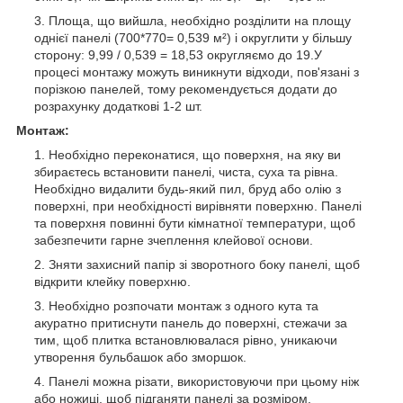
Площа, що вийшла, необхідно розділити на площу
однієї панелі (700*770= 0,539 м²) і округлити у більшу
сторону: 9,99 / 0,539 = 18,53 округляємо до 19.У
процесі монтажу можуть виникнути відходи, пов'язані з
порізкою панелей, тому рекомендується додати до
розрахунку додаткові 1-2 шт.
Монтаж:
Необхідно переконатися, що поверхня, на яку ви
збираєтесь встановити панелі, чиста, суха та рівна.
Необхідно видалити будь-який пил, бруд або олію з
поверхні, при необхідності вирівняти поверхню. Панелі
та поверхня повинні бути кімнатної температури, щоб
забезпечити гарне зчеплення клейової основи.
Зняти захисний папір зі зворотного боку панелі, щоб
відкрити клейку поверхню.
Необхідно розпочати монтаж з одного кута та
акуратно притиснути панель до поверхні, стежачи за
тим, щоб плитка встановлювалася рівно, уникаючи
утворення бульбашок або зморшок.
Панелі можна різати, використовуючи при цьому ніж
або ножиці, щоб підганяти панелі за розміром,