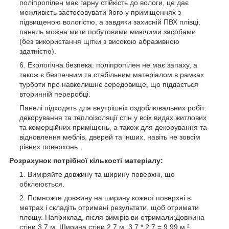
поліпропілен має гарну стійкість до вологи, це дає
можливість застосовувати його у приміщеннях з
підвищеною вологістю, а завдяки захисній ПВХ плівці,
панель можна мити побутовими миючими засобами
(без використання щітки з високою абразивною
здатністю).
Екологічна безпека: поліпропілен не має запаху, а
також є безпечним та стабільним матеріалом в рамках
турботи про навколишнє середовище, що піддається
вторинній переробці.
Панелі підходять для внутрішніх оздоблювальних робіт:
декорування та теплоізоляції стін у всіх видах житлових
та комерційних приміщень, а також для декорування та
відновлення меблів, дверей та інших, навіть не зовсім
рівних поверхонь.
Розрахунок потрібної кількості матеріалу:
Виміряйте довжину та ширину поверхні, що
обклеюється.
Помножте довжину на ширину кожної поверхні в
метрах і складіть отримані результати, щоб отримати
площу. Наприклад, після вимірів ви отримали:Довжина
стіни 3,7 м. Ширина стіни 2,7 м. 3,7 * 2,7 = 9,99 м ²