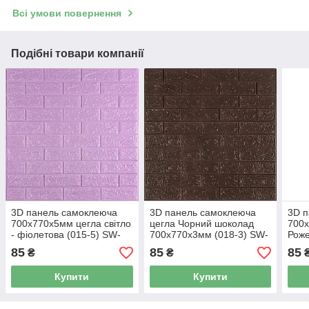
Всі умови повернення
Подібні товари компанії
3D панель самоклеюча
3D панель самоклеюча
3D 
700х770х5мм цегла світло
цегла Чорний шоколад
700
- фіолетова (015-5) SW-
700х770х3мм (018-3) SW-
Роже
00000083
00000543
000
85
85
85
₴
₴
Купити
Купити