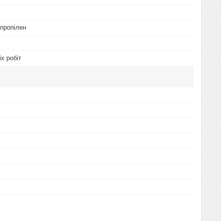
іпропілен
х робіт