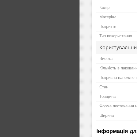
Колір
Матеріал
Покриття
Тип використання
Користувальни
Висота
Кількість в пакованн
Покривна панеллю 
Стан
Товщина
Форма постачання 
Ширина
Інформація дл