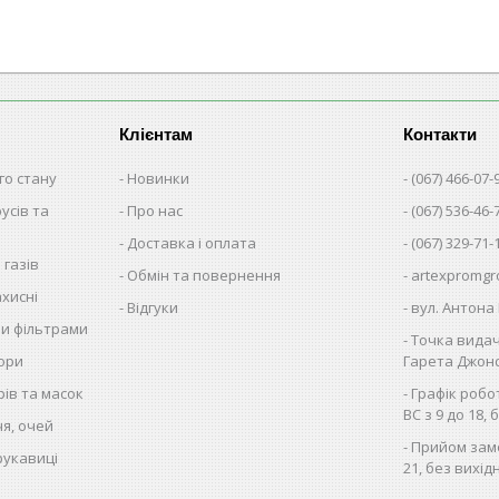
Клієнтам
Контакти
го стану
Новинки
(067) 466-07-
русів та
Про нас
(067) 536-46-
Доставка і оплата
(067) 329-71-
 газів
Обмін та повернення
artexpromgr
хисні
Відгуки
вул. Антона 
ми фільтрами
Точка видач
тори
Гарета Джонса
рів та масок
Графік робо
ВС з 9 до 18, 
чя, очей
Прийом замо
рукавиці
21, без вихід