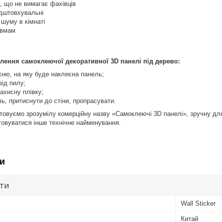
, що не вимагає фахівців
ідштовхувальні
шуму в кімнаті
авмам
влення самоклеючої декоративної 3D панелі під дерево:
хню, на яку буде наклеєна панель;
від пилу;
захисну плівку;
ь, притиснути до стіни, пропрасувати.
товуємо зрозумілу комерційну назву «Самоклеючі 3D панелі», зручну для
овуватися інше технічне найменування.
и
ути
Wall Sticker
Китай