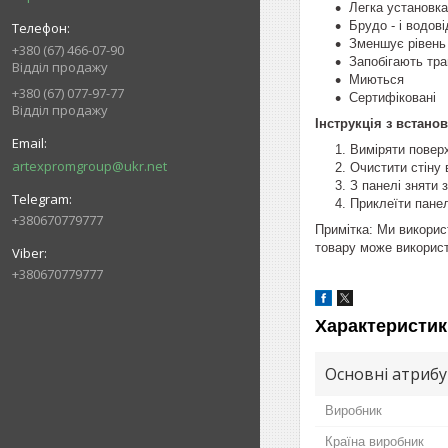
Легка установка
Брудо - і водов
Зменшує рівень 
+380 (67) 466-07-90
Запобігають тр
Відділ продажу
Миються
+380 (67) 077-97-77
Сертифіковані
Відділ продажу
Інструкція з встано
Виміряти повер
artexpromgroup@ukr.net
Очистити стіну 
З панелі зняти 
Приклеїти панел
+380670779777
Примітка: Ми викорис
товару може використ
+380670779777
Характеристик
Основні атриб
Виробник
Країна виробник