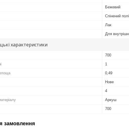
Бежевий
Спінений пол
Лак
Для внутрішні
цькі характеристики
700
і
1
площа
0,49
Нове
4
матеріалу
Аркуш
700
я замовлення