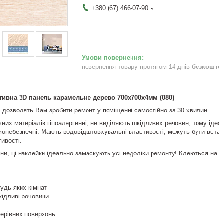
+380 (67) 466-07-90
повернення товару протягом 14 днів
безкошт
ивна 3D панель карамельне дерево 700x700x4мм (080)
 дозволять Вам зробити ремонт у поміщенні самостійно за 30 хвилин.
ічних матеріалів гіпоалергенні, не виділяють шкідливих речовин, тому ід
монебезпечні. Мають водовідштовхувальні властивості, можуть бути встано
ивості.
тіни, ці наклейки ідеально замаскують усі недоліки ремонту! Клеються на
удь-яких кімнат
кідливі речовини
нерівних поверхонь