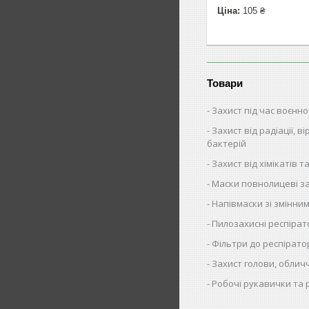
Ціна:
105 ₴
Товари
Захист під час воєнно
Захист від радіації, ві
бактерій
Захист від хімікатів та
Маски повнолицеві за
Напівмаски зі змінни
Пилозахисні респіра
Фільтри до респірато
Захист голови, облич
Робочі рукавички та 