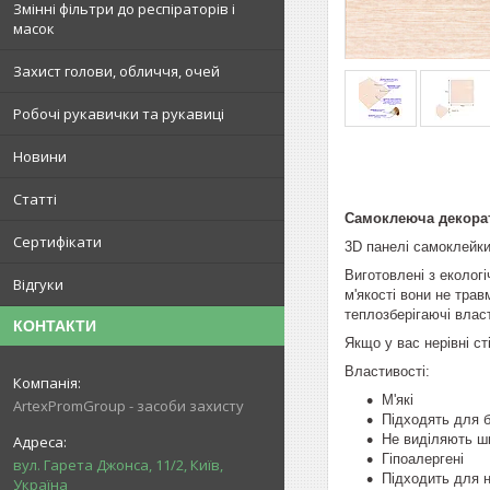
Змінні фільтри до респіраторів і
масок
Захист голови, обличчя, очей
Робочі рукавички та рукавиці
Новини
Статті
Самоклеюча декорат
Сертифікати
3D панелі самоклейки
Виготовлені з еколог
Відгуки
м'якості вони не трав
теплозберігаючі власт
КОНТАКТИ
Якщо у вас нерівні с
Властивості:
М'які
ArtexPromGroup - засоби захисту
Підходять для б
Не виділяють ш
Гіпоалергені
вул. Гарета Джонса, 11/2, Київ,
Підходить для 
Україна