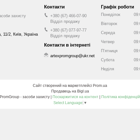
Графік роботи
Понеділок
09:
асоби захисту
+380 (67) 466-07-90
Відділ продажу
Вівторок
09:
+380 (67) 077-97-77
Середа
09:
 11/2, Київ, Україна
Відділ продажу
Четвер
09:
Пʼятниця
09:
artexpromgroup@ukr.net
Субота
09:
Неділя
09:
Сайт створений на маркетплейсі
Prom.ua
Продавець на Bigl.ua
ArtexPromGroup - засоби захисту |
Поскаржитися на контент
|
Політика конфіденцій
Select Language
▼