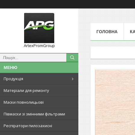
ГОЛОВНА
К
ArtexPromGroup
Продукція
Матеріали для ремонту
Маски повнолицьові
Півмаски зі змінними фільтрами
Респіратори пилозахисні