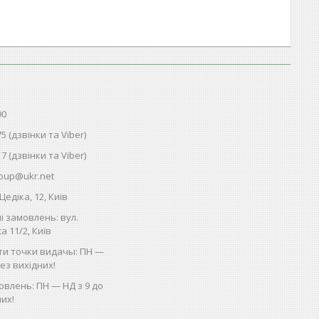
90
75 (дзвінки та Viber)
17 (дзвінки та Viber)
oup@ukr.net
Цедіка, 12, Київ
і замовлень: вул.
 11/2, Київ
ти точки видачы: ПН —
без вихідних!
влень: ПН — НД з 9 до
них!