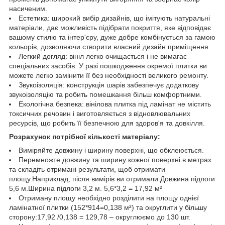
насиченим.
Естетика: широкий вибір дизайнів, що імітують натуральні
матеріали, дає можливість підібрати покриття, яке відповідає
вашому стилю та інтер'єру, дуже добре комбінується за гамою
кольорів, дозволяючи створити власний дизайн приміщення.
Легкий догляд: вініл легко очищається і не вимагає
спеціальних засобів. У разі пошкодження окремої плитки ви
можете легко замінити її без необхідності великого ремонту.
Звукоізоляція: конструкція шарів забезпечує додаткову
звукоізоляцію та робить помешкання більш комфортними.
Екологічна безпека: вінілова плитка під ламінат не містить
токсичних речовин і виготовляється з відновлювальних
ресурсів, що робить її безпечною для здоров'я та довкілля.
Розрахунок потрібної кількості матеріалу:
Виміряйте довжину і ширину поверхні, що обклеюється.
Перемножте довжину та ширину кожної поверхні в метрах
та складіть отримані результати, щоб отримати
площу.Наприклад, після вимірів ви отримали:Довжина підлоги
5,6 м.Ширина підлоги 3,2 м. 5,6*3,2 = 17,92 м²
Отриману площу необхідно розділити на площу однієї
ламінатної плитки (152*914=0,138 м²) та округлити у більшу
сторону:17,92 /0,138 = 129,78 – округлюємо до 130 шт.