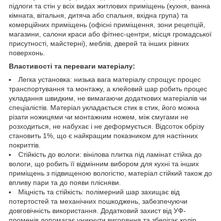
підлоги та стін у всіх видах житлових приміщень (кухня, ванна
кімната, вітальня, дитяча або спальня, вхідна група) та
комерційних приміщень (офісні приміщення, зони рецепцій,
магазини, салони краси або фітнес-центри, місця громадської
присутності, майстерні), меблів, дверей та інших рівних
поверхонь.
Властивості та переваги матеріалу:
Легка установка: низька вага матеріалу спрощує процес
транспортування та монтажу, а клейовий шар робить процес
укладання швидким, не вимагаючи додаткових матеріалів чи
спеціалістів. Матеріал укладається стик в стик, його можна
різати ножицями чи монтажним ножем, між смугами не
розходиться, не набухає і не деформується. Відсоток обрізу
становить 1%, що є найкращим показником для настінних
покриттів.
Стійкість до вологи: вінілова плитка під ламінат стійка до
вологи, що робить її відмінним вибором для кухні та інших
приміщень з підвищеною вологістю, матеріал стійкий також до
впливу пари та до появи плісняви.
Міцність та стійкість: полімерний шар захищає від
потертостей та механічних пошкоджень, забезпечуючи
довговічність використання. Додатковий захист від УФ-
променів допомагає уникнути вигоряння та зберігає колір