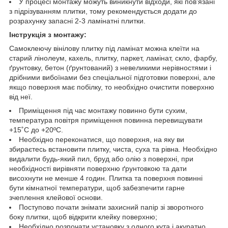
У процесі монтажу можуть виникнути відходи, які пов’язані
з підрізуванням плитки, тому рекомендується додати до
розрахунку запасні 2-3 ламінатні плитки.
Інструкція з монтажу:
Самоклеючу вінілову плитку під ламінат можна клеїти на
старий лінолеум, кахель, плитку, паркет, ламінат, скло, фарбу,
ґрунтовку, бетон (ґрунтований) з невеликими нерівностями і
дрібними вибоїнами без спеціальної підготовки поверхні, але
якщо поверхня має побілку, то необхідно очистити поверхню
від неї.
Приміщення під час монтажу повинно бути сухим,
температура повітря приміщення повинна перевищувати
+15˚С до +20ºС.
Необхідно переконатися, що поверхня, на яку ви
збираєтесь встановити плитку, чиста, суха та рівна. Необхідно
видалити будь-який пил, бруд або олію з поверхні, при
необхідності вирівняти поверхню ґрунтовкою та дати
висохнути не менше 4 годин. Плитка та поверхня повинні
бути кімнатної температури, щоб забезпечити гарне
зчеплення клейової основи.
Поступово почати знімати захисний папір зі зворотного
боку плитки, щоб відкрити клейку поверхню;
Необхідно розпочати установку з одного кута і акуратно