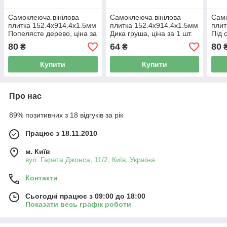
Самоклеюча вінілова
Самоклеюча вінілова
Само
плитка 152.4х914.4х1.5мм
плитка 152.4х914.4х1.5мм
плит
Попелясте дерево, ціна за
Дика груша, ціна за 1 шт.
Під 
1 шт. (СВП-003) Матова
(СВП-013) Матова SW-
(СВП
80
64
80
₴
₴
SW-00000284
00001132
000
Купити
Купити
Про нас
89% позитивних з 18 відгуків за рік
Працює з 18.11.2010
м. Київ
вул. Гарета Джонса, 11/2, Київ, Україна
Контакти
Сьогодні працює з 09:00 до 18:00
Показати весь графік роботи