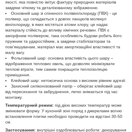
якості, яка повністю імітує фактуру природних матеріалів
завдяки чіткому та деталізованому зображенню.
Основний шар зі спіненого полівінілхлориду (ПВХ) - це
полімер, що складається з довгих ланцюгів молекул
вінілхлориду, в яких містяться атоми хлору, це надає
матеріалу стійкість до впливу хімічних речовин. ПВХ є
аморфним полімером, така особливість будови робить його
пружним та ударостійким, а завдяки стабілізаторам та
пом'якшувачам, матеріал має амортизаційні властивості та
малу вагу.
Фольгований шар: основна властивість цього шару –
відображення теплових хвиль, що дозволяє мінімізувати
теплові втрати, тим самим покращити теплоізоляцію
приміщення.
Клейовий шар: нетоксична основа з високим рівнем адгезії.
Захисний силіконізований папір – оберігає клейовий шар
від пересихання та забруднення, легко знімається під час
монтажу.
Температурний режим:
під дією високих температур може
змінювати форму. У кухонній зоні поряд з джерелами вогню
встановлення плитки необхідно проводити на відстані 30-50
см.
Застосування:
внутрішні оздоблювальні роботи: декорування