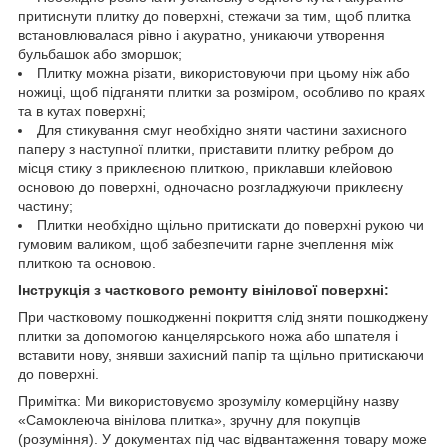
притиснути плитку до поверхні, стежачи за тим, щоб плитка
встановлювалася рівно і акуратно, уникаючи утворення
бульбашок або зморшок;
Плитку можна різати, використовуючи при цьому ніж або
ножиці, щоб підганяти плитки за розміром, особливо по краях
та в кутах поверхні;
Для стикування смуг необхідно зняти частини захисного
паперу з наступної плитки, приставити плитку ребром до
місця стику з приклеєною плиткою, приклавши клейовою
основою до поверхні, одночасно розгладжуючи приклеєну
частину;
Плитки необхідно щільно притискати до поверхні рукою чи
гумовим валиком, щоб забезпечити гарне зчеплення між
плиткою та основою.
Інструкція з часткового ремонту вінілової поверхні:
При частковому пошкодженні покриття слід зняти пошкоджену
плитки за допомогою канцелярського ножа або шпателя і
вставити нову, знявши захисний папір та щільно притискаючи
до поверхні.
Примітка: Ми використовуємо зрозумілу комерційну назву
«Самоклеюча вінілова плитка», зручну для покупців
(розуміння). У документах під час відвантаження товару може