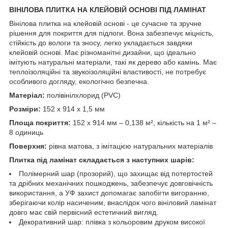
ВІНІЛОВА ПЛИТКА НА КЛЕЙОВІЙ ОСНОВІ ПІД ЛАМІНАТ
Вінілова плитка на клейовій основі - це сучасне та зручне
рішення для покриття для підлоги. Вона забезпечує міцність,
стійкість до вологи та зносу, легко укладається завдяки
клейовій основі. Має різноманітні дизайни, що ідеально
імітують натуральні матеріали, такі як дерево або камінь. Має
теплоізоляційні та звукоізоляційні властивості, не потребує
особливого догляду, екологічно безпечна.
Матеріал:
полівінілхлорид (PVC)
Розміри:
152 х 914 х 1,5 мм
Площа покриття:
152 х 914 мм – 0,138 м², кількість на 1 м² –
8 одиниць
Поверхня:
рівна матова, з імітацією натуральних матеріалів
Плитка під ламінат складається з наступних шарів:
Полімерний шар (прозорий), що захищає від потертостей
та дрібних механічних пошкоджень, забезпечує довговічність
використання, а УФ захист допомагає запобігти вигоранню,
зберігаючи колір насиченим, внаслідок чого вініловий ламінат
довго має свій первісний естетичний вигляд.
Декоративний шар: плівка з кольоровим друком високої