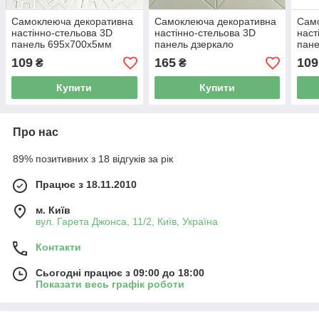
Самоклеюча декоративна
Самоклеюча декоративна
Сам
настінно-стельова 3D
настінно-стельова 3D
наст
панель 695х700х5мм
панель дзеркало
пане
Павутина (115) SW-
700х700х6.5мм (172) SW-
700х
109
165
109
₴
₴
00000007
00000183
000
Купити
Купити
Про нас
89% позитивних з 18 відгуків за рік
Працює з 18.11.2010
м. Київ
вул. Гарета Джонса, 11/2, Київ, Україна
Контакти
Сьогодні працює з 09:00 до 18:00
Показати весь графік роботи