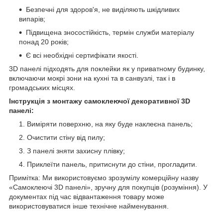
Безпечні для здоров'я, не виділяють шкідливих
випарів;
Підвищена зносостійкість, термін служби матеріалу
понад 20 років;
Є всі необхідні сертифікати якості.
3D панелі підходять для поклейки як у приватному будинку,
включаючи мокрі зони на кухні та в санвузлі, так і в
громадських місцях.
Інструкція з монтажу самоклеючої декоративної 3D
панелі:
Виміряти поверхню, на яку буде наклеєна панель;
Очистити стіну від пилу;
З панелі зняти захисну плівку;
Приклеїти панель, притиснути до стіни, прогладити.
Примітка: Ми використовуємо зрозумілу комерційну назву
«Самоклеючі 3D панелі», зручну для покупців (розуміння). У
документах під час відвантаження товару може
використовуватися інше технічне найменування.