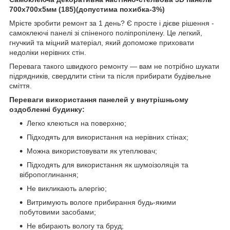
700х700х5мм (185)(допустима похибка-3%)
Мрієте зробити ремонт за 1 день? Є просте і дієве рішення -
самоклеючі панелі зі спіненого поліпропілену. Це легкий,
гнучкий та міцний матеріал, який допоможе приховати
недоліки нерівних стін.
Перевага такого швидкого ремонту — вам не потрібно шукати
підрядників, свердлити стіни та після прибирати будівельне
сміття.
Переваги використання панелей у внутрішньому
оздобленні будинку:
Легко клеються на поверхню;
Підходять для використання на нерівних стінах;
Можна використовувати як утеплювач;
Підходять для використання як шумоізоляція та
вібропоглинання;
Не викликають алергію;
Витримують вологе прибирання будь-якими
побутовими засобами;
Не вбирають вологу та бруд;