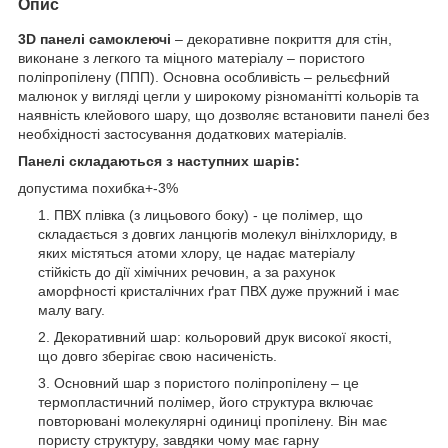
Опис
3D панелі самоклеючі
– декоративне покриття для стін,
виконане з легкого та міцного матеріалу – пористого
поліпропілену (ППП). Основна особливість – рельєфний
малюнок у вигляді цегли у широкому різноманітті кольорів та
наявність клейового шару, що дозволяє встановити панелі без
необхідності застосування додаткових матеріалів.
Панелі складаються з наступних шарів:
допустима похибка+-3%
ПВХ плівка (з лицьового боку) - це полімер, що
складається з довгих ланцюгів молекул вінілхлориду, в
яких містяться атоми хлору, це надає матеріалу
стійкість до дії хімічних речовин, а за рахунок
аморфності кристалічних ґрат ПВХ дуже пружний і має
малу вагу.
Декоративний шар: кольоровий друк високої якості,
що довго зберігає свою насиченість.
Основний шар з пористого поліпропілену – це
термопластичний полімер, його структура включає
повторювані молекулярні одиниці пропілену. Він має
пористу структуру, завдяки чому має гарну