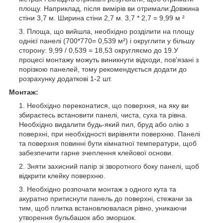
площу. Наприклад, після вимірів ви отримали:Довжина
стіни 3,7 м. Ширина стіни 2,7 м. 3,7 * 2,7 = 9,99 м ²
Площа, що вийшла, необхідно розділити на площу
однієї панелі (700*770= 0,539 м²) і округлити у більшу
сторону: 9,99 / 0,539 = 18,53 округляємо до 19.У
процесі монтажу можуть виникнути відходи, пов'язані з
порізкою панелей, тому рекомендується додати до
розрахунку додаткові 1-2 шт.
Монтаж:
Необхідно переконатися, що поверхня, на яку ви
збираєтесь встановити панелі, чиста, суха та рівна.
Необхідно видалити будь-який пил, бруд або олію з
поверхні, при необхідності вирівняти поверхню. Панелі
та поверхня повинні бути кімнатної температури, щоб
забезпечити гарне зчеплення клейової основи.
Зняти захисний папір зі зворотного боку панелі, щоб
відкрити клейку поверхню.
Необхідно розпочати монтаж з одного кута та
акуратно притиснути панель до поверхні, стежачи за
тим, щоб плитка встановлювалася рівно, уникаючи
утворення бульбашок або зморшок.