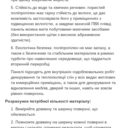
Стійкість до води та хімічних речовин: пористий
поліпропілен має гарну стійкість до вологи, це дає
можливість застосовувати його у приміщеннях з
підвищеною вологістю, а завдяки захисній ПВХ плівці,
панель можна мити побутовими миючими засобами
(без використання щітки з високою абразивною
здатністю).
Екологічна безпека: поліпропілен не має запаху, а
також є безпечним та стабільним матеріалом в рамках
турботи про навколишнє середовище, що піддається
вторинній переробці.
Панелі підходять для внутрішніх оздоблювальних робіт:
декорування та теплоізоляції стін у всіх видах житлових
та комерційних приміщень, а також для декорування та
відновлення меблів, дверей та інших, навіть не зовсім
рівних поверхонь.
Розрахунок потрібної кількості матеріалу:
Виміряйте довжину та ширину поверхні, що
обклеюється.
Помножте довжину на ширину кожної поверхні в
метрах і складіть отримані результати, щоб отримати