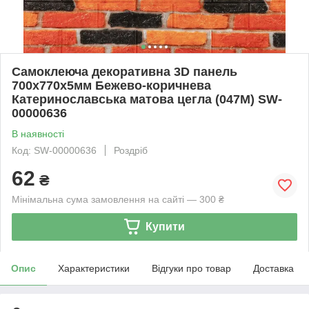
Самоклеюча декоративна 3D панель
700х770х5мм Бежево-коричнева
Катеринославська матова цегла (047M) SW-
00000636
В наявності
Код: SW-00000636
Роздріб
62
₴
Мінімальна сума замовлення на сайті — 300 ₴
Купити
Опис
Характеристики
Відгуки про товар
Доставка