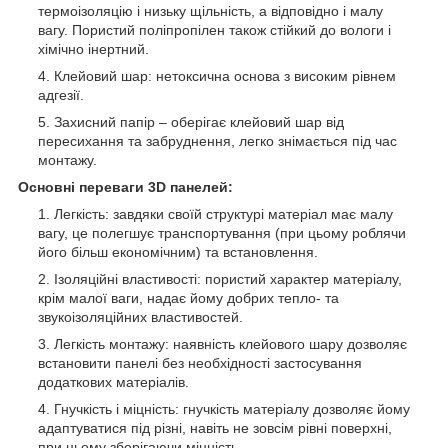
термоізоляцію і низьку щільність, а відповідно і малу
вагу. Пористий поліпропілен також стійкий до вологи і
хімічно інертний.
Клейовий шар: нетоксична основа з високим рівнем
адгезії.
Захисний папір – оберігає клейовий шар від
пересихання та забруднення, легко знімається під час
монтажу.
Основні переваги 3D панелей:
Легкість: завдяки своїй структурі матеріал має малу
вагу, це полегшує транспортування (при цьому роблячи
його більш економічним) та встановлення.
Ізоляційні властивості: пористий характер матеріалу,
крім малої ваги, надає йому добрих тепло- та
звукоізоляційних властивостей.
Легкість монтажу: наявність клейового шару дозволяє
встановити панелі без необхідності застосування
додаткових матеріалів.
Гнучкість і міцність: гнучкість матеріалу дозволяє йому
адаптуватися під різні, навіть не зовсім рівні поверхні,
при цьому зберігаючи міцність.