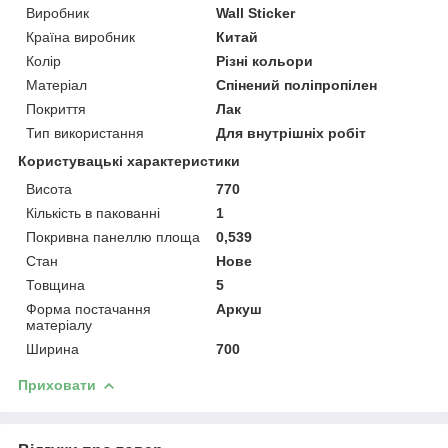
Виробник
Wall Sticker
Країна виробник
Китай
Колір
Різні кольори
Матеріал
Спінений поліпропілен
Покриття
Лак
Тип використання
Для внутрішніх робіт
Користувацькі характеристики
Висота
770
Кількість в пакованні
1
Покривна панеллю площа
0,539
Стан
Нове
Товщина
5
Форма постачання
Аркуш
матеріалу
Ширина
700
Приховати