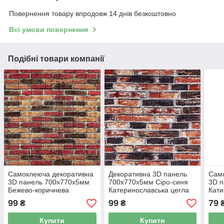
Повернення товару впродовж 14 днів безкоштовно
Всі умови повернення
Подібні товари компанії
Самоклеюча декоративна
Декоративна 3D панель
Сам
3D панель 700х770х5мм
700х770х5мм Сіро-синя
3D 
Бежево-коричнева
Катеринославська цегла
Кати
Катеринославська цегла
(048) SW-00000027
(047
99
99
79
₴
₴
(047) SW-00000026
Купити
Купити