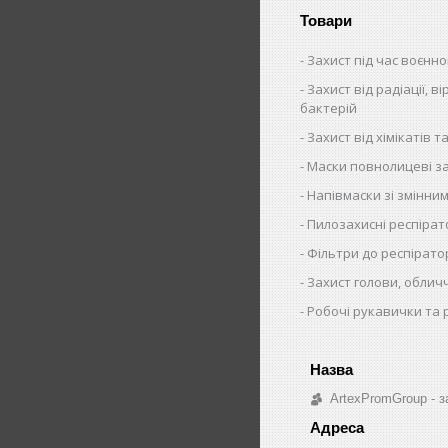
Товари
Захист під час воєнно
Захист від радіації, ві
бактерій
Захист від хімікатів та
Маски повнолицеві за
Напівмаски зі змінни
Пилозахисні респіра
Фільтри до респірато
Захист голови, облич
Робочі рукавички та 
ArtexPromGroup - з