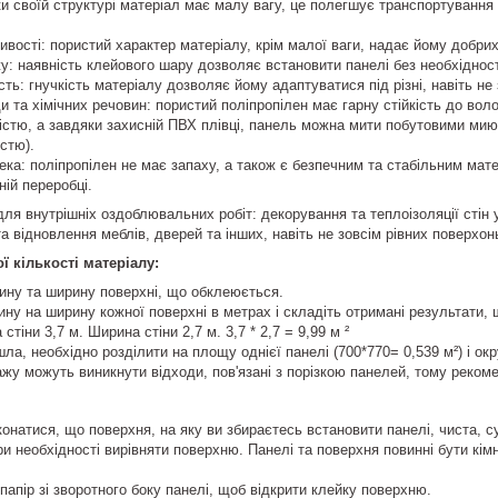
ки своїй структурі матеріал має малу вагу, це полегшує транспортування
тивості: пористий характер матеріалу, крім малої ваги, надає йому добри
у: наявність клейового шару дозволяє встановити панелі без необхіднос
ість: гнучкість матеріалу дозволяє йому адаптуватися під різні, навіть не
ди та хімічних речовин: пористий поліпропілен має гарну стійкість до во
стю, а завдяки захисній ПВХ плівці, панель можна мити побутовими мию
стю).
ека: поліпропілен не має запаху, а також є безпечним та стабільним м
ній переробці.
для внутрішніх оздоблювальних робіт: декорування та теплоізоляції стін
а відновлення меблів, дверей та інших, навіть не зовсім рівних поверхон
ї кількості матеріалу:
ину та ширину поверхні, що обклеюється.
у на ширину кожної поверхні в метрах і складіть отримані результати, 
тіни 3,7 м. Ширина стіни 2,7 м. 3,7 * 2,7 = 9,99 м ²
а, необхідно розділити на площу однієї панелі (700*770= 0,539 м²) і окр
ажу можуть виникнути відходи, пов'язані з порізкою панелей, тому реком
онатися, що поверхня, на яку ви збираєтесь встановити панелі, чиста, с
при необхідності вирівняти поверхню. Панелі та поверхня повинні бути кі
папір зі зворотного боку панелі, щоб відкрити клейку поверхню.