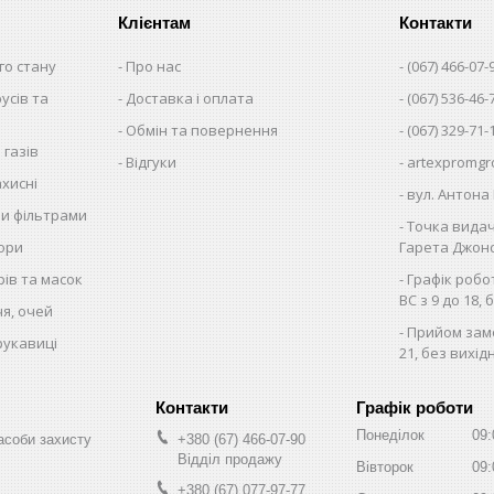
Клієнтам
Контакти
го стану
Про нас
(067) 466-07-
русів та
Доставка і оплата
(067) 536-46-
Обмін та повернення
(067) 329-71-
 газів
Відгуки
artexpromgr
хисні
вул. Антона 
ми фільтрами
Точка видач
тори
Гарета Джонса
рів та масок
Графік робо
ВС з 9 до 18, 
чя, очей
Прийом замо
рукавиці
21, без вихід
Графік роботи
Понеділок
09:
асоби захисту
+380 (67) 466-07-90
Відділ продажу
Вівторок
09:
+380 (67) 077-97-77