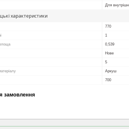
Для внутрішні
цькі характеристики
770
і
1
площа
0,539
Нове
5
матеріалу
Аркуш
700
я замовлення