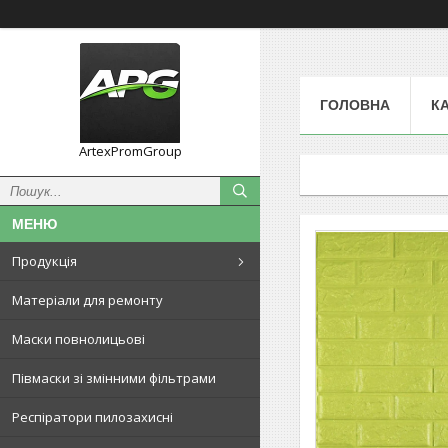
ГОЛОВНА
К
ArtexPromGroup
Продукція
Матеріали для ремонту
Маски повнолицьові
Півмаски зі змінними фільтрами
Респіратори пилозахисні