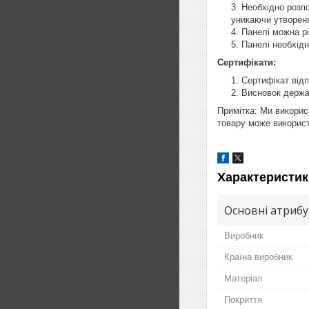
Необхідно розпо
уникаючи утворен
Панелі можна рі
Панелі необхідн
Сертифікати:
Сертифікат відп
Висновок держа
Примітка: Ми викорис
товару може використ
Характеристик
Основні атриб
Виробник
Країна виробник
Матеріал
Покриття