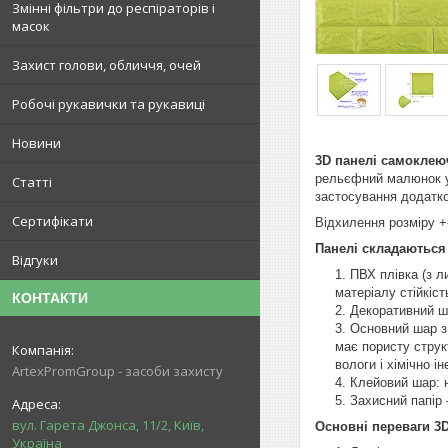
Змінні фільтри до респіраторів і
масок
Захист голови, обличчя, очей
Робочі рукавички та рукавиці
Новини
3D панелі самоклею
рельєфний малюнок у 
Статті
застосування додатко
Сертифікати
Відхилення розміру 
Панелі складаються 
Відгуки
ПВХ плівка (з л
матеріалу стійкіс
КОНТАКТИ
Декоративний ша
Основний шар з 
має пористу структ
вологи і хімічно ін
ArtexPromGroup - засоби захисту
Клейовий шар: н
Захисний папір 
вул. Гарета Джонса, 11/2, Київ,
Основні переваги 3D
Україна