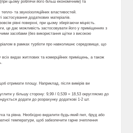
 (при цьому роблячи його більш економічним) та
х тепло- та звукоізоляційних властивостей.
ті застосування додаткових матеріалів.
 зовсім рівні поверхні, при цьому зберігаючи міцність.
логи, це дає можливість застосовувати його у приміщеннях з
чими засобами (без використання щітки з високою
атеріалом в рамках турботи про навколишнє середовище, що
 у всіх видах житлових та комерційних приміщень, а також
ь.
щоб отримати площу. Наприклад, після вимірів ви
углити у більшу сторону: 9,99 / 0,539 = 18,53 округляємо до
ендується додати до розрахунку додаткові 1-2 шт.
уха та рівна. Необхідно видалити будь-який пил, бруд або
мнатної температури, щоб забезпечити гарне зчеплення