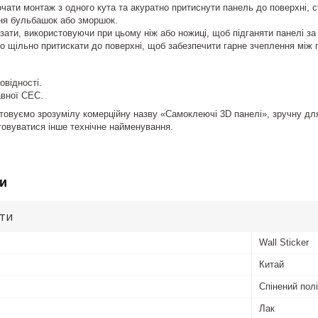
чати монтаж з одного кута та акуратно притиснути панель до поверхні, 
ня бульбашок або зморшок.
зати, використовуючи при цьому ніж або ножиці, щоб підганяти панелі за 
о щільно притискати до поверхні, щоб забезпечити гарне зчеплення між
овідності.
вної СЕС.
товуємо зрозумілу комерційну назву «Самоклеючі 3D панелі», зручну для
овуватися інше технічне найменування.
и
ути
Wall Sticker
Китай
Спінений пол
Лак