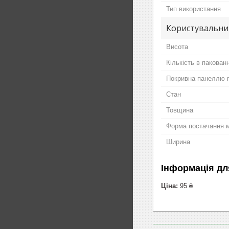
Тип використання
Користувальни
Висота
Кількість в пакованн
Покривна панеллю 
Стан
Товщина
Форма постачання 
Ширина
Інформація дл
Ціна:
95 ₴