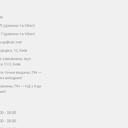
90
75 (дзвінки та Viber)
17 (дзвінки та Viber)
oup@ukr.net
Цедіка, 12, Київ
і замовлень: вул.
 11/2, Київ
ти точки видачы: ПН —
без вихідних!
влень: ПН — НД з 9 до
них!
00
18:00
00
18:00