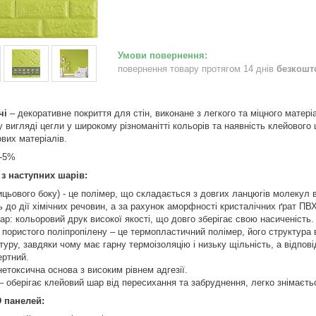
повернення товару протягом 14 днів
безкошт
чі
– декоративне покриття для стін, виконане з легкого та міцного матер
вигляді цегли у широкому різноманітті кольорів та наявність клейового 
вих матеріалів.
+-5%
з наступних шарів:
ицьового боку) - це полімер, що складається з довгих ланцюгів молекул в
ть до дії хімічних речовин, а за рахунок аморфності кристалічних ґрат ПВ
р: кольоровий друк високої якості, що довго зберігає свою насиченість.
пористого поліпропілену – це термопластичний полімер, його структура 
уру, завдяки чому має гарну термоізоляцію і низьку щільність, а відпові
ертний.
етоксична основа з високим рівнем адгезії.
– оберігає клейовий шар від пересихання та забруднення, легко знімаєть
 панелей: