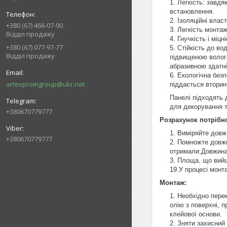
Легкість: завдя
встановлення.
Ізоляційні влас
+380 (67) 466-07-90
Легкість монтаж
Відділ продажу
Гнучкість і міцн
+380 (67) 077-97-77
Стійкість до во
Відділ продажу
підвищеною вологі
абразивною здатні
Екологічна безп
artexpromgroup@ukr.net
піддається вторин
Панелі підходять 
для декорування т
+380670779777
Розрахунок потрібно
Виміряйте довж
+380670779777
Помножте довжин
отримали:Довжина с
Площа, що вийшл
19.У процесі монт
Монтаж:
Необхідно перек
олію з поверхні, 
клейової основи.
Зняти захисний 