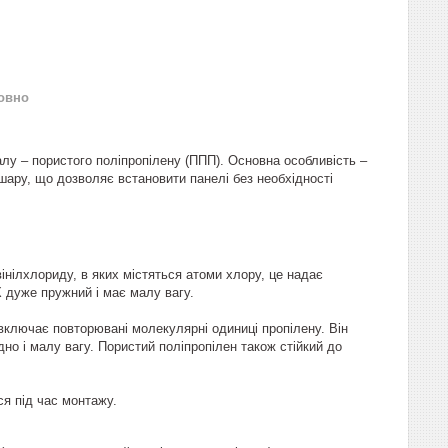
овно
іалу – пористого поліпропілену (ППП). Основна особливість –
шару, що дозволяє встановити панелі без необхідності
інілхлориду, в яких містяться атоми хлору, це надає
Х дуже пружний і має малу вагу.
включає повторювані молекулярні одиниці пропілену. Він
дно і малу вагу. Пористий поліпропілен також стійкий до
ся під час монтажу.