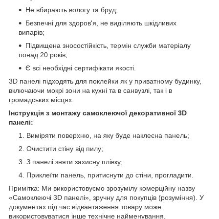
Не вбирають вологу та бруд;
Безпечні для здоров'я, не виділяють шкідливих
випарів;
Підвищена зносостійкість, термін служби матеріалу
понад 20 років;
Є всі необхідні сертифікати якості.
3D панелі підходять для поклейки як у приватному будинку,
включаючи мокрі зони на кухні та в санвузлі, так і в
громадських місцях.
Інструкція з монтажу самоклеючої декоративної 3D
панелі:
Виміряти поверхню, на яку буде наклеєна панель;
Очистити стіну від пилу;
З панелі зняти захисну плівку;
Приклеїти панель, притиснути до стіни, прогладити.
Примітка: Ми використовуємо зрозумілу комерційну назву
«Самоклеючі 3D панелі», зручну для покупців (розуміння). У
документах під час відвантаження товару може
використовуватися інше технічне найменування.