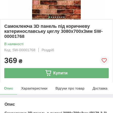
Самоклеюча 3D панель під коричневу
катеринославську цеглу 3080x700x3мм SW-
00001768
В наявності
Код: SW-00001768
Роздріб
369
₴
Купити
Опис
Характеристики
Відгуки про товар
Доставка
Опис
Самоклеюча 3D панель в рулоні 3080x700x3мм (R179-3-3)