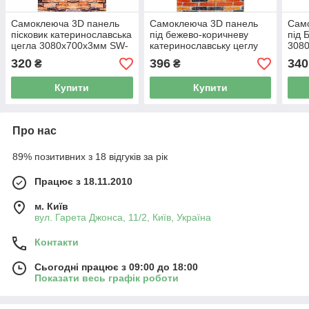
Самоклеюча 3D панель
Самоклеюча 3D панель
Сам
пісковик катеринославська
під бежево-коричневу
під 
цегла 3080x700x3мм SW-
катеринославську цеглу
3080
00001763
3080x700x3мм SW-
SW-
320
396
340
₴
₴
00002571-
Купити
Купити
Про нас
89% позитивних з 18 відгуків за рік
Працює з 18.11.2010
м. Київ
вул. Гарета Джонса, 11/2, Київ, Україна
Контакти
Сьогодні працює з 09:00 до 18:00
Показати весь графік роботи