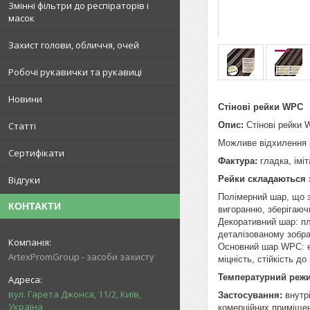
Змінні фільтри до респіраторів і
масок
Захист голови, обличчя, очей
Робочі рукавички та рукавиці
Новини
Стінові рейки WPC
Опис:
Стінові рейки 
Статті
Можливе відхилення 
Сертифікати
Фактура:
гладка, імі
Рейки складаються 
Відгуки
Полімерний шар, що з
КОНТАКТИ
вигоранню, зберігаюч
Декоративний шар: пл
деталізованому зобр
Основний шар WPC: є 
ArtexPromGroup - засоби захисту
міцність, стійкість д
Температурний реж
вул. Гарета Джонса, 11/2, Київ,
Застосування:
внутр
Україна
комерційних приміщен