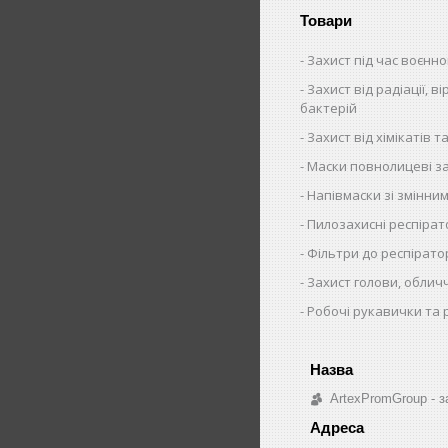
Товари
Захист під час воєнно
Захист від радіації, ві
бактерій
Захист від хімікатів та
Маски повнолицеві за
Напівмаски зі змінни
Пилозахисні респіра
Фільтри до респірато
Захист голови, облич
Робочі рукавички та 
ArtexPromGroup - з