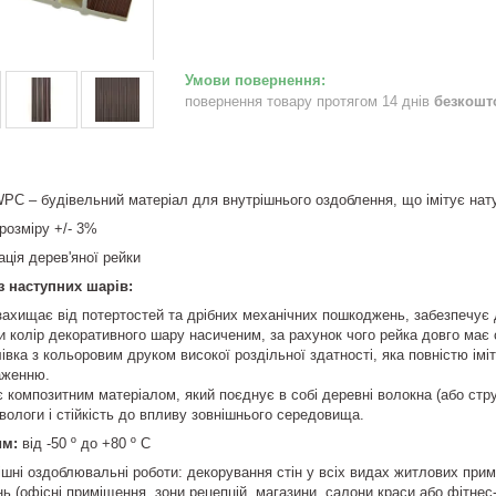
повернення товару протягом 14 днів
безкошт
WPC – будівельний матеріал для внутрішнього оздоблення, що імітує нат
розміру +/- 3%
тація дерев'яної рейки
з наступних шарів:
ахищає від потертостей та дрібних механічних пошкоджень, забезпечує д
и колір декоративного шару насиченим, за рахунок чого рейка довго має 
івка з кольоровим друком високої роздільної здатності, яка повністю імі
аженню.
композитним матеріалом, який поєднує в собі деревні волокна (або стр
о вологи і стійкість до впливу зовнішнього середовища.
им:
від -50 º до +80 º С
ішні оздоблювальні роботи: декорування стін у всіх видах житлових примі
ь (офісні приміщення, зони рецепцій, магазини, салони краси або фітнес-