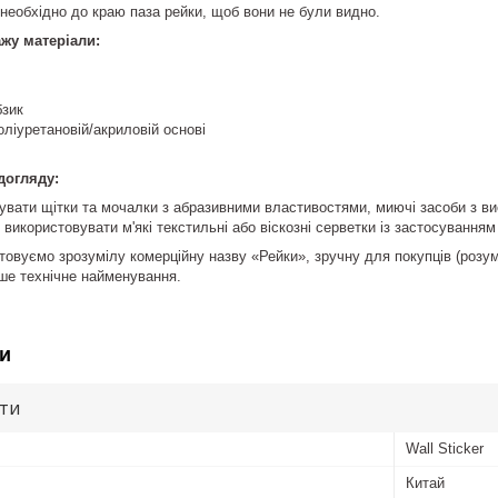
необхідно до краю паза рейки, щоб вони не були видно.
жу матеріали:
бзик
оліуретановій/акриловій основі
догляду:
вати щітки та мочалки з абразивними властивостями, миючі засоби з ви
икористовувати м'які текстильні або віскозні серветки із застосуванням
товуємо зрозумілу комерційну назву «Рейки», зручну для покупців (розум
ше технічне найменування.
и
ути
Wall Sticker
Китай