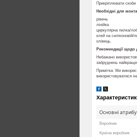
Прикріплювати скоби 
Необхідні для монта
рівень
лінійка
циркулярна пилка/ло
клей на силіконовій/п
олівець.
Рекомендації щодо 
Небажано використову
забруднень найкраще в
Примітка: Ми викорис
використовуватися ін
Характеристик
Основні атриб
Виробник
Країна виробник