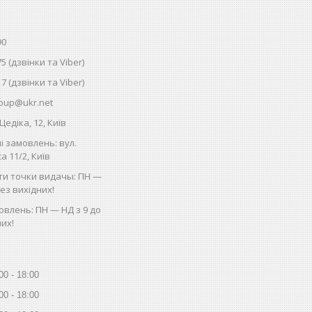
90
75 (дзвінки та Viber)
17 (дзвінки та Viber)
oup@ukr.net
Цедіка, 12, Київ
і замовлень: вул.
 11/2, Київ
ти точки видачы: ПН —
без вихідних!
влень: ПН — НД з 9 до
них!
00
18:00
00
18:00