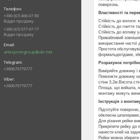
поверхонь.
Властивості та пере
+380 (67) 466-07-90
Відділ продажу
Стійкість до вологи:
Стійкість до гниття т
+380 (67) 077-97-77
Стійкість до впливу 
Відділ продажу
Привабливий зовнішні
використання чистої 
Простота обслуговува
artexpromgroup@ukr.net
формальдегідами, збе
Розрахунок потрібно
+380670779777
Виміряйте довжину і 
Помножте довжину на 
стіни 3,2м.Висота стін
+380670779777
Площа, що вийшла, нео
монтажу можуть виник
Інструкція з монтаж
Підготуйте поверхню, 
обклеєна шпалерами,
Для різання рейки ви
Прикріпити рейку до 
нанести клей на задн
Рейки можна збирати 