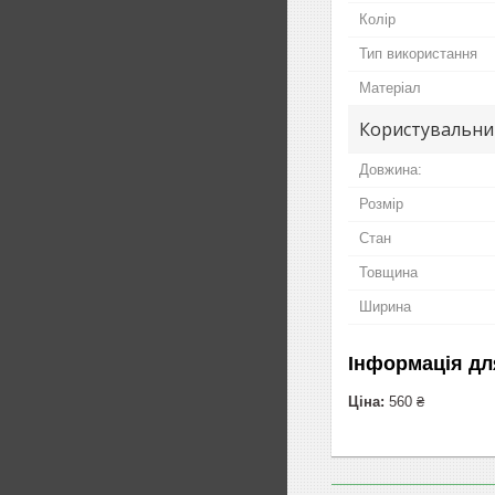
Колір
Тип використання
Матеріал
Користувальни
Довжина:
Розмір
Стан
Товщина
Ширина
Інформація дл
Ціна:
560 ₴