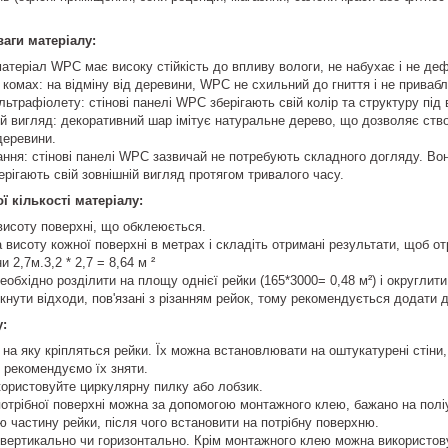
ваги матеріалу:
 матеріал WPC має високу стійкість до впливу вологи, не набухає і не де
а комах: на відміну від деревини, WPC не схильний до гниття і не приваб
ультрафіолету: стінові панелі WPC зберігають свій колір та структуру п
й вигляд: декоративний шар імітує натуральне дерево, що дозволяє ство
деревини.
ння: стінові панелі WPC зазвичай не потребують складного догляду. Во
рігають свій зовнішній вигляд протягом тривалого часу.
ї кількості матеріалу:
висоту поверхні, що обклеюється.
висоту кожної поверхні в метрах і складіть отримані результати, щоб о
и 2,7м.3,2 * 2,7 = 8,64 м ²
бхідно розділити на площу однієї рейки (165*3000= 0,48 м²) і округлити 
нути відходи, пов'язані з різанням рейок, тому рекомендується додати д
у:
на яку кріпляться рейки. Їх можна встановлювати на оштукатурені стіни, 
 рекомендуємо їх зняти.
користовуйте циркулярну пилку або лобзик.
потрібної поверхні можна за допомогою монтажного клею, бажано на поліу
ю частину рейки, після чого встановити на потрібну поверхню.
вертикально чи горизонтально. Крім монтажного клею можна використовув