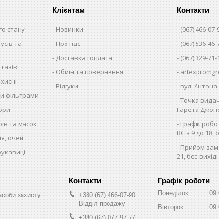
Клієнтам
Контакти
го стану
Новинки
(067) 466-07-
русів та
Про нас
(067) 536-46-
Доставка і оплата
(067) 329-71-
 газів
Обмін та повернення
artexpromgr
хисні
Відгуки
вул. Антона 
ми фільтрами
Точка видач
тори
Гарета Джонса
рів та масок
Графік робо
ВС з 9 до 18, 
чя, очей
Прийом замо
рукавиці
21, без вихід
Графік роботи
Понеділок
09:
асоби захисту
+380 (67) 466-07-90
Відділ продажу
Вівторок
09:
+380 (67) 077-97-77