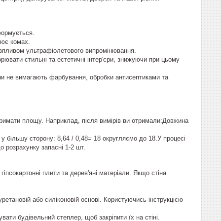
формується.
лює комах.
ід впливом ультрафіолетового випромінювання.
рювати стильні та естетичні інтер'єри, знижуючи при цьому
ни не вимагають фарбування, обробки антисептиками та
тримати площу. Наприклад, після вимірів ви отримали:Довжина
у більшу сторону: 8,64 / 0,48= 18 округляємо до 18.У процесі
о розрахунку запасні 1-2 шт.
гіпсокартонні плити та дерев'яні матеріали. Якщо стіна
ретановій або силіконовій основі. Користуючись інструкцією
ати будівельний степлер, щоб закріпити їх на стіні.