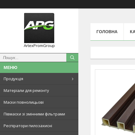
ГОЛОВНА
К
ArtexPromGroup
Продукція
Матеріали для ремонту
Маски повнолицьові
Півмаски зі змінними фільтрами
Респіратори пилозахисні