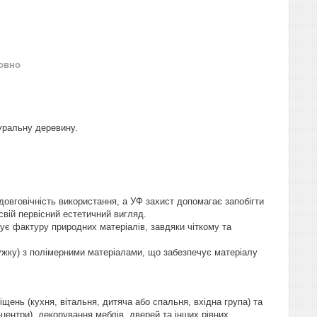
овно
уральну деревину.
овговічність використання, а УФ захист допомагає запобігти
свій первісний естетичний вигляд.
тує фактуру природних матеріалів, завдяки чіткому та
ужку) з полімерними матеріалами, що забезпечує матеріалу
щень (кухня, вітальня, дитяча або спальня, вхідна група) та
центри), декорування меблів, дверей та інших рівних