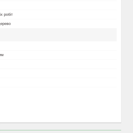
х робіт
дерево
мм