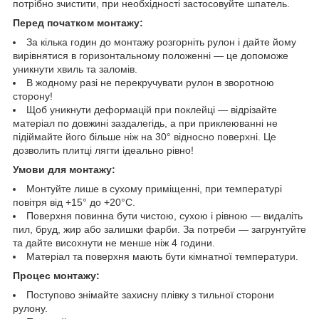
потрібно зчистити, при необхідності застосовуйте шпатель.
Перед початком монтажу:
За кілька годин до монтажу розгорніть рулон і дайте йому
вирівнятися в горизонтальному положенні — це допоможе
уникнути хвиль та заломів.
В жодному разі не перекручувати рулон в зворотною
сторону!
Щоб уникнути деформацій при поклейці — відрізайте
матеріал по довжині заздалегідь, а при приклеюванні не
підіймайте його більше ніж на 30° відносно поверхні. Це
дозволить плитці лягти ідеально рівно!
Умови для монтажу:
Монтуйте лише в сухому приміщенні, при температурі
повітря від +15° до +20°C.
Поверхня повинна бути чистою, сухою і рівною — видаліть
пил, бруд, жир або залишки фарби. За потреби — загрунтуйте
та дайте висохнути не менше ніж 4 години.
Матеріал та поверхня мають бути кімнатної температури.
Процес монтажу:
Поступово знімайте захисну плівку з тильної сторони
рулону.