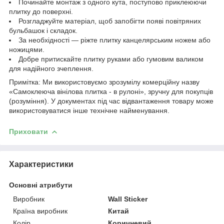
Починайте монтаж з одного кута, поступово приклеюючи
плитку до поверхні.
Розгладжуйте матеріал, щоб запобігти появі повітряних
бульбашок і складок.
За необхідності — ріжте плитку канцелярським ножем або
ножицями.
Добре притискайте плитку руками або гумовим валиком
для надійного зчеплення.
Примітка: Ми використовуємо зрозумілу комерційну назву
«Самоклеюча вінілова плитка - в рулоні», зручну для покупців
(розуміння). У документах під час відвантаження товару може
використовуватися інше технічне найменування.
Приховати
Характеристики
Основні атрибути
Виробник
Wall Sticker
Країна виробник
Китай
Колір
Коричневий