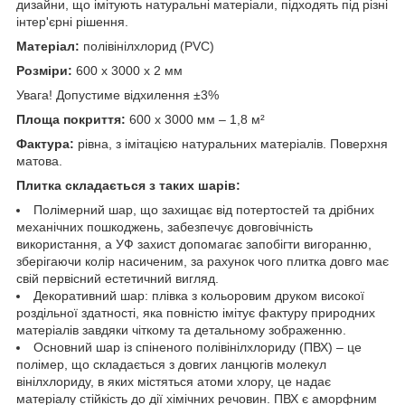
дизайни, що імітують натуральні матеріали, підходять під різні
інтер'єрні рішення.
Матеріал:
полівінілхлорид (PVC)
Розміри:
600 х 3000 х 2 мм
Увага! Допустиме відхилення ±3%
Площа покриття:
600 х 3000 мм – 1,8 м²
Фактура:
рівна, з імітацією натуральних матеріалів. Поверхня
матова.
Плитка складається з таких шарів:
Полімерний шар, що захищає від потертостей та дрібних
механічних пошкоджень, забезпечує довговічність
використання, а УФ захист допомагає запобігти вигоранню,
зберігаючи колір насиченим, за рахунок чого плитка довго має
свій первісний естетичний вигляд.
Декоративний шар: плівка з кольоровим друком високої
роздільної здатності, яка повністю імітує фактуру природних
матеріалів завдяки чіткому та детальному зображенню.
Основний шар із спіненого полівінілхлориду (ПВХ) – це
полімер, що складається з довгих ланцюгів молекул
вінілхлориду, в яких містяться атоми хлору, це надає
матеріалу стійкість до дії хімічних речовин. ПВХ є аморфним