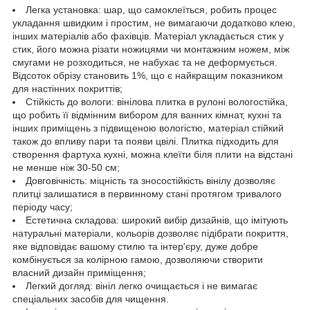
Легка установка: шар, що самоклеїться, робить процес
укладання швидким і простим, не вимагаючи додатково клею,
інших матеріалів або фахівців. Матеріал укладається стик у
стик, його можна різати ножицями чи монтажним ножем, між
смугами не розходиться, не набухає та не деформується.
Відсоток обрізу становить 1%, що є найкращим показником
для настінних покриттів;
Стійкість до вологи: вінілова плитка в рулоні вологостійка,
що робить її відмінним вибором для ванних кімнат, кухні та
інших приміщень з підвищеною вологістю, матеріал стійкий
також до впливу пари та появи цвілі. Плитка підходить для
створення фартуха кухні, можна клеїти біля плити на відстані
не менше ніж 30-50 см;
Довговічність: міцність та зносостійкість вінілу дозволяє
плитці залишатися в первинному стані протягом тривалого
періоду часу;
Естетична складова: широкий вибір дизайнів, що імітують
натуральні матеріали, кольорів дозволяє підібрати покриття,
яке відповідає вашому стилю та інтер'єру, дуже добре
комбінується за колірною гамою, дозволяючи створити
власний дизайн приміщення;
Легкий догляд: вініл легко очищається і не вимагає
спеціальних засобів для чищення.