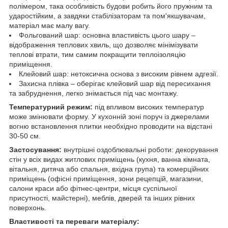
полімером, така особливість будови робить його пружним та
ударостійким, а завдяки стабілізаторам та пом'якшувачам,
матеріал має малу вагу.
Фольгований шар: основна властивість цього шару –
відображення теплових хвиль, що дозволяє мінімізувати
теплові втрати, тим самим покращити теплоізоляцію
приміщення.
Клейовий шар: нетоксична основа з високим рівнем адгезії.
Захисна плівка – оберігає клейовий шар від пересихання
та забруднення, легко знімається під час монтажу.
Температурний режим:
під впливом високих температур
може змінювати форму. У кухонній зоні поруч із джерелами
вогню встановлення плитки необхідно проводити на відстані
30-50 см.
Застосування:
внутрішні оздоблювальні роботи: декорування
стін у всіх видах житлових приміщень (кухня, ванна кімната,
вітальня, дитяча або спальня, вхідна група) та комерційних
приміщень (офісні приміщення, зони рецепцій, магазини,
салони краси або фітнес-центри, місця суспільної
присутності, майстерні), меблів, дверей та інших рівних
поверхонь.
Властивості та переваги матеріалу: