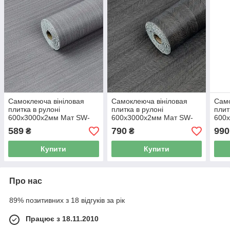
Самоклеюча вініловая
Самоклеюча вініловая
Само
плитка в рулоні
плитка в рулоні
плит
600х3000х2мм Мат SW-
600х3000х2мм Мат SW-
600х
00002055
00002025
дер
589
790
990
₴
₴
Купити
Купити
Про нас
89% позитивних з 18 відгуків за рік
Працює з 18.11.2010