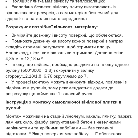
Ізоляція: плитка має звукову та теплоізоляцію;
Екологічна безпека: вінілову плитку виготовляють із
відновлюваних ресурсів, а сам матеріал безпечний для
здоров'я та навколишнього середовища.
Розрахунок потрібної кількості матеріалу:
Виміряйте довжину і висоту поверхні, що обклеюється.
Помножте довжину на висоту кожної поверхні в метрах і
складіть отримані результати, щоб отримати площу.
Наприклад, після вимірювань ви отримали: Довжина стіни
4,35 м. = 12,18 м ²
площу, що вийшла, необхідно розділити на площу одного
рулону (600*3000= 1,8) і округлити у велику
сторону:12,18/1,8=6,76 округляємо до 7.
У процесі монтажу можуть виникнути відходи, пов'язані з
підрізанням рулонів, тому рекомендується додати до
розрахунку щонайменше 1 запасний рулон.
Інструкція з монтажу самоклеючої вінілової плитки в
рулоні:
Монтаж можливий на старий лінолеум, кахель, плитку, паркет,
ламінат, скло, фарбу, загрунтований бетон з невеликими
нерівностями та дрібними вибоїнами — без складної
підготовки. ‼️ Якщо поверхня має побілку — її обов’язково