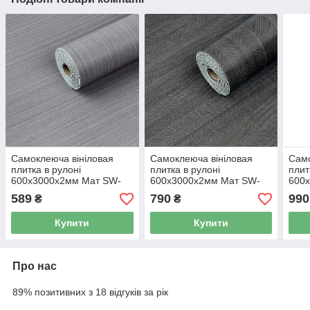
Самоклеюча вініловая
Самоклеюча вініловая
Само
плитка в рулоні
плитка в рулоні
плит
600х3000х2мм Мат SW-
600х3000х2мм Мат SW-
600х
00002055
00002025
дер
589
790
990
₴
₴
Купити
Купити
Про нас
89% позитивних з 18 відгуків за рік