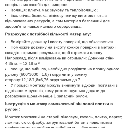
спеціальних засобів для чищення.
Ізоляція: плитка має звукову та теплоізоляцію;
Екологічна безпека: вінілову плитку виготовляють із
відновлюваних ресурсів, а сам матеріал безпечний для
здоров'я та навколишнього середовища.
Розрахунок потрібної кількості матеріалу:
Виміряйте довжину і висоту поверхні, що обклеюється.
Помножте довжину на висоту кожної поверхні в метрах і
складіть отримані результати, щоб отримати площу.
Наприклад, після вимірювань ви отримали: Довжина стіни
4,35 м. = 12,18 м ²
площу, що вийшла, необхідно розділити на площу одного
рулону (600*3000= 1,8) і округлити у велику
сторону:12,18/1,8=6,76 округляємо до 7.
У процесі монтажу можуть виникнути відходи, пов'язані з
підрізанням рулонів, тому рекомендується додати до
розрахунку щонайменше 1 запасний рулон.
Інструкція з монтажу самоклеючої вінілової плитки в
рулоні:
Монтаж можливий на старий лінолеум, кахель, плитку, паркет,
ламінат, скло, фарбу, загрунтований бетон з невеликими
нерівностями та дрібними вибоїнами — без складної