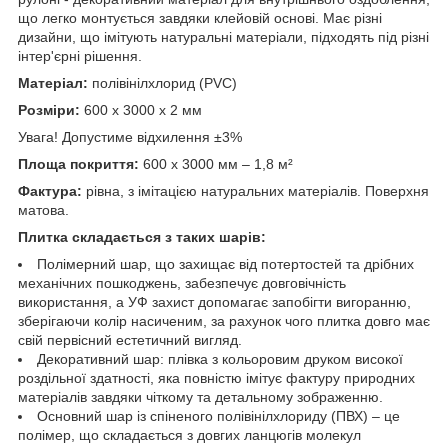
що легко монтується завдяки клейовій основі. Має різні
дизайни, що імітують натуральні матеріали, підходять під різні
інтер'єрні рішення.
Матеріал:
полівінілхлорид (PVC)
Розміри:
600 х 3000 х 2 мм
Увага! Допустиме відхилення ±3%
Площа покриття:
600 х 3000 мм – 1,8 м²
Фактура:
рівна, з імітацією натуральних матеріалів. Поверхня
матова.
Плитка складається з таких шарів:
Полімерний шар, що захищає від потертостей та дрібних
механічних пошкоджень, забезпечує довговічність
використання, а УФ захист допомагає запобігти вигоранню,
зберігаючи колір насиченим, за рахунок чого плитка довго має
свій первісний естетичний вигляд.
Декоративний шар: плівка з кольоровим друком високої
роздільної здатності, яка повністю імітує фактуру природних
матеріалів завдяки чіткому та детальному зображенню.
Основний шар із спіненого полівінілхлориду (ПВХ) – це
полімер, що складається з довгих ланцюгів молекул