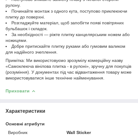
рулону.
Починайте монтаж з одного кута, поступово приклеюючи
плитку до поверхні.
Розгладжуйте матеріал, щоб запобігти появі повітряних
бульбашок і складок.
За необхідності — ріжте плитку канцелярським ножем або
ножицями.
Добре притискайте плитку руками або гумовим валиком
для надійного зчеплення.
Примітка: Ми використовуємо зрозумілу комерційну назву
«Самоклеюча вінілова плитка - в рулоні», зручну для покупців
(розуміння). У документах під час відвантаження товару може
використовуватися інше технічне найменування.
Приховати
Характеристики
Основні атрибути
Виробник
Wall Sticker