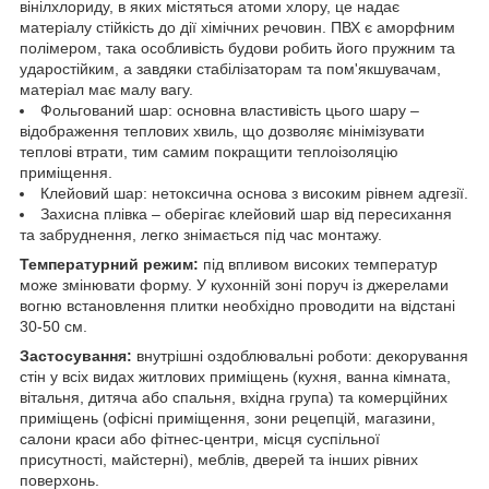
вінілхлориду, в яких містяться атоми хлору, це надає
матеріалу стійкість до дії хімічних речовин. ПВХ є аморфним
полімером, така особливість будови робить його пружним та
ударостійким, а завдяки стабілізаторам та пом'якшувачам,
матеріал має малу вагу.
Фольгований шар: основна властивість цього шару –
відображення теплових хвиль, що дозволяє мінімізувати
теплові втрати, тим самим покращити теплоізоляцію
приміщення.
Клейовий шар: нетоксична основа з високим рівнем адгезії.
Захисна плівка – оберігає клейовий шар від пересихання
та забруднення, легко знімається під час монтажу.
Температурний режим:
під впливом високих температур
може змінювати форму. У кухонній зоні поруч із джерелами
вогню встановлення плитки необхідно проводити на відстані
30-50 см.
Застосування:
внутрішні оздоблювальні роботи: декорування
стін у всіх видах житлових приміщень (кухня, ванна кімната,
вітальня, дитяча або спальня, вхідна група) та комерційних
приміщень (офісні приміщення, зони рецепцій, магазини,
салони краси або фітнес-центри, місця суспільної
присутності, майстерні), меблів, дверей та інших рівних
поверхонь.