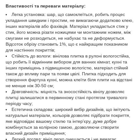
Властивості та переваги матеріалу:
Легка установка: шар, що самоклеїться, робить процес
укладання швидким і простим, не вимагаючи додатково клею,
інших матеріалів або фахівців. Матеріал укладається стик у
стик, його можна різати ножицями чи монтажним ножем, між
смугами не розходиться, не набухає та не деформується.
Відсоток обрізу становить 1%, що є найкращим показником
для настінних покриттів;
Стійкість до вологи: вінілова плитка в рулоні вологостійка,
що робить її відмінним вибором для ванних кімнат, кухні та
інших приміщень з підвищеною вологістю, матеріал стійкий
також до впливу пари та появи цвілі. Плитка підходить для
створення фартуха кухні, можна клеїти біля плити на відстані
не менше ніж 30-50 см;
Довговічність: міцність та зносостійкість вінілу дозволяє
плитці залишатися в первинному стані протягом тривалого
періоду часу;
Естетична складова: широкий вибір дизайнів, що імітують
натуральні матеріали, кольорів дозволяє підібрати покриття,
яке відповідає вашому стилю та інтер'єру, дуже добре
комбінується за колірною гамою, дозволяючи створити
власний дизайн приміщення;
Легкий догляд: вініл легко очищається і не вимагає