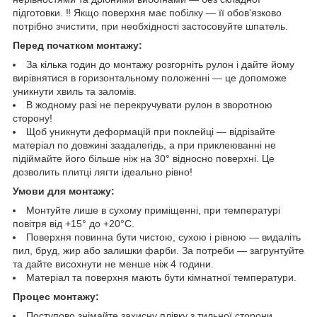
підготовки. ‼️ Якщо поверхня має побілку — її обов’язково
потрібно зчистити, при необхідності застосовуйте шпатель.
Перед початком монтажу:
За кілька годин до монтажу розгорніть рулон і дайте йому
вирівнятися в горизонтальному положенні — це допоможе
уникнути хвиль та заломів.
В жодному разі не перекручувати рулон в зворотною
сторону!
Щоб уникнути деформацій при поклейці — відрізайте
матеріал по довжині заздалегідь, а при приклеюванні не
підіймайте його більше ніж на 30° відносно поверхні. Це
дозволить плитці лягти ідеально рівно!
Умови для монтажу:
Монтуйте лише в сухому приміщенні, при температурі
повітря від +15° до +20°C.
Поверхня повинна бути чистою, сухою і рівною — видаліть
пил, бруд, жир або залишки фарби. За потреби — загрунтуйте
та дайте висохнути не менше ніж 4 години.
Матеріал та поверхня мають бути кімнатної температури.
Процес монтажу:
Поступово знімайте захисну плівку з тильної сторони