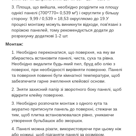
Площа, що вийшла, необхідно розділити на площу
однієї панелі (700*770= 0,539 м²) і округлити у більшу
сторону: 9,99 / 0,539 = 18,53 округляємо до 19.У
процесі монтажу можуть виникнути відходи, пов'язані з
порізкою панелей, тому рекомендується додати до
розрахунку додаткові 1-2 шт.
Монтаж:
Необхідно переконатися, що поверхня, на яку ви
збираєтесь встановити панелі, чиста, суха та рівна.
Необхідно видалити будь-який пил, бруд або олію з
поверхні, при необхідності вирівняти поверхню. Панелі
та поверхня повинні бути кімнатної температури, щоб
забезпечити гарне зчеплення клейової основи.
Зняти захисний папір зі зворотного боку панелі, щоб
відкрити клейку поверхню.
Необхідно розпочати монтаж з одного кута та
акуратно притиснути панель до поверхні, стежачи за
тим, щоб плитка встановлювалася рівно, уникаючи
утворення бульбашок або зморшок.
Панелі можна різати, використовуючи при цьому ніж
або ножиці, щоб підганяти панелі за розміром,