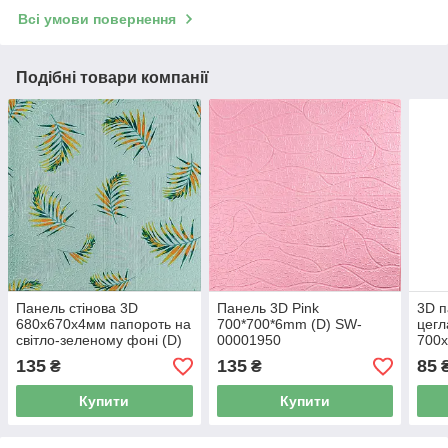
Всі умови повернення
Подібні товари компанії
Панель стінова 3D
Панель 3D Pink
3D 
680х670х4мм папороть на
700*700*6mm (D) SW-
цегл
світло-зеленому фоні (D)
00001950
700х
SW-00001984
000
135
135
85
₴
₴
Купити
Купити