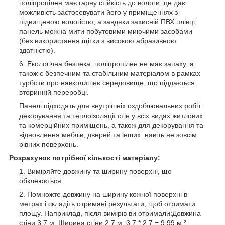
поліпропілен має гарну стійкість до вологи, це дає
можливість застосовувати його у приміщеннях з
підвищеною вологістю, а завдяки захисній ПВХ плівці,
панель можна мити побутовими миючими засобами
(без використання щітки з високою абразивною
здатністю).
Екологічна безпека: поліпропілен не має запаху, а
також є безпечним та стабільним матеріалом в рамках
турботи про навколишнє середовище, що піддається
вторинній переробці.
Панелі підходять для внутрішніх оздоблювальних робіт:
декорування та теплоізоляції стін у всіх видах житлових
та комерційних приміщень, а також для декорування та
відновлення меблів, дверей та інших, навіть не зовсім
рівних поверхонь.
Розрахунок потрібної кількості матеріалу:
Виміряйте довжину та ширину поверхні, що
обклеюється.
Помножте довжину на ширину кожної поверхні в
метрах і складіть отримані результати, щоб отримати
площу. Наприклад, після вимірів ви отримали:Довжина
стіни 3,7 м. Ширина стіни 2,7 м. 3,7 * 2,7 = 9,99 м ²