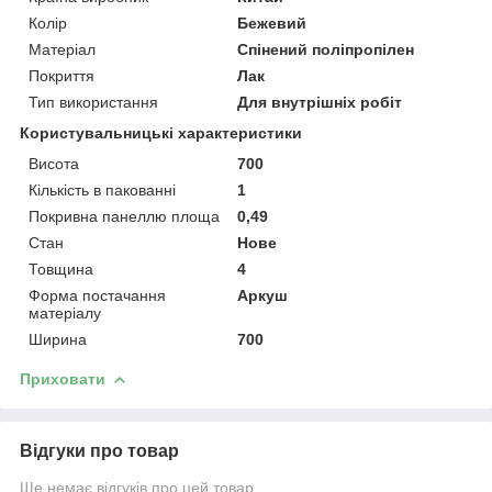
Колір
Бежевий
Матеріал
Спінений поліпропілен
Покриття
Лак
Тип використання
Для внутрішніх робіт
Користувальницькі характеристики
Висота
700
Кількість в пакованні
1
Покривна панеллю площа
0,49
Стан
Нове
Товщина
4
Форма постачання
Аркуш
матеріалу
Ширина
700
Приховати
Відгуки про товар
Ще немає відгуків про цей товар