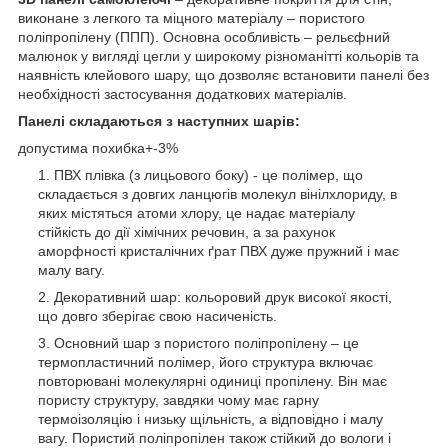
виконане з легкого та міцного матеріалу – пористого
поліпропілену (ППП). Основна особливість – рельєфний
малюнок у вигляді цегли у широкому різноманітті кольорів та
наявність клейового шару, що дозволяє встановити панелі без
необхідності застосування додаткових матеріалів.
Панелі складаються з наступних шарів:
допустима похибка+-3%
ПВХ плівка (з лицьового боку) - це полімер, що
складається з довгих ланцюгів молекул вінілхлориду, в
яких містяться атоми хлору, це надає матеріалу
стійкість до дії хімічних речовин, а за рахунок
аморфності кристалічних ґрат ПВХ дуже пружний і має
малу вагу.
Декоративний шар: кольоровий друк високої якості,
що довго зберігає свою насиченість.
Основний шар з пористого поліпропілену – це
термопластичний полімер, його структура включає
повторювані молекулярні одиниці пропілену. Він має
пористу структуру, завдяки чому має гарну
термоізоляцію і низьку щільність, а відповідно і малу
вагу. Пористий поліпропілен також стійкий до вологи і