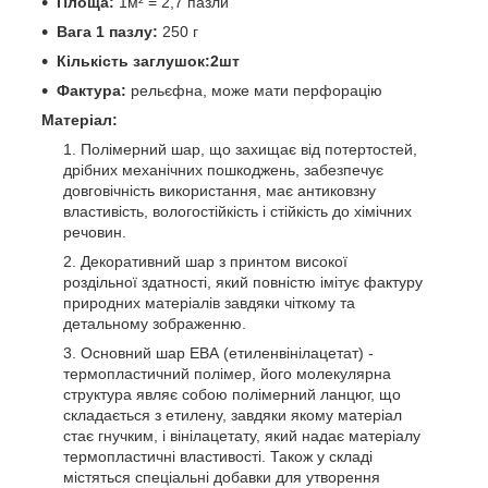
Площа:
1м² = 2,7 пазли
Вага 1 пазлу:
250 г
Кількість заглушок:2шт
Фактура:
рельєфна, може мати перфорацію
Матеріал:
Полімерний шар, що захищає від потертостей,
дрібних механічних пошкоджень, забезпечує
довговічність використання, має антиковзну
властивість, вологостійкість і стійкість до хімічних
речовин.
Декоративний шар з принтом високої
роздільної здатності, який повністю імітує фактуру
природних матеріалів завдяки чіткому та
детальному зображенню.
Основний шар ЕВА (етиленвінілацетат) -
термопластичний полімер, його молекулярна
структура являє собою полімерний ланцюг, що
складається з етилену, завдяки якому матеріал
стає гнучким, і вінілацетату, який надає матеріалу
термопластичні властивості. Також у складі
містяться спеціальні добавки для утворення