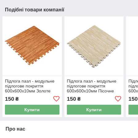
Подібні товари компанії
Підлога пазл - модульне
Підлога пазл - модульне
Підл
підлогове покриття
підлогове покриття
підл
600x600x10мм Золоте
600x600x10мм Пісочне
600
дерево (МР2) SW-
дерево (МР14) SW-
дере
150
150
150
₴
₴
00000022
00000648
000
Купити
Купити
Про нас