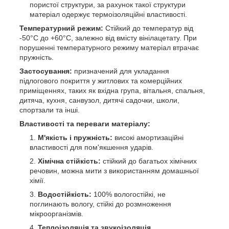
пористої структури, за рахунок такої структури
матеріал одержує термоізоляційні властивості.
Температурний режим:
Стійкий до температур від
-50°C до +60°C, залежно від вмісту вінілацетату. При
порушенні температурного режиму матеріал втрачає
пружність.
Застосування:
призначений для укладання
підлогового покриття у житлових та комерційних
приміщеннях, таких як вхідна група, вітальня, спальня,
дитяча, кухня, санвузол, дитячі садочки, школи,
спортзали та інші.
Властивості та переваги матеріалу:
М'якість і пружність:
високі амортизаційні
властивості для пом'якшення ударів.
Хімічна стійкість:
стійкий до багатьох хімічних
речовин, можна мити з використанням домашньої
хімії.
Водостійкість:
100% вологостійкі, не
поглинають вологу, стійкі до розмноження
мікроорганізмів.
Теплоізоляція та звукоізоляція.