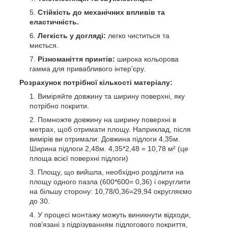
Стійкість до механічних впливів та
еластичність.
Легкість у догляді:
легко чиститься та
миється.
Різноманіття принтів:
широка кольорова
гамма для привабливого інтер'єру.
Розрахунок потрібної кількості матеріалу:
Виміряйте довжину та ширину поверхні, яку
потрібно покрити.
Помножте довжину на ширину поверхні в
метрах, щоб отримати площу. Наприклад, після
вимірів ви отримали: Довжина підлоги 4,35м.
Ширина підлоги 2,48м. 4,35*2,48 = 10,78 м² (це
площа всієї поверхні підлоги)
Площу, що вийшла, необхідно розділити на
площу одного пазла (600*600= 0,36) і округлити
на більшу сторону: 10,78/0,36=29,94 округляємо
до 30.
У процесі монтажу можуть виникнути відходи,
пов'язані з підрізуванням підлогового покриття,