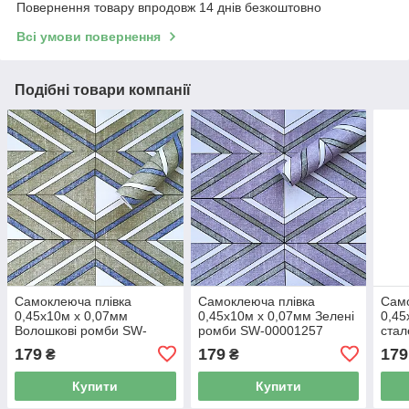
Повернення товару впродовж 14 днів безкоштовно
Всі умови повернення
Подібні товари компанії
Самоклеюча плівка
Самоклеюча плівка
Само
0,45х10м х 0,07мм
0,45х10м х 0,07мм Зелені
0,45
Волошкові ромби SW-
ромби SW-00001257
ста
00001256
179
179
179
₴
₴
Купити
Купити