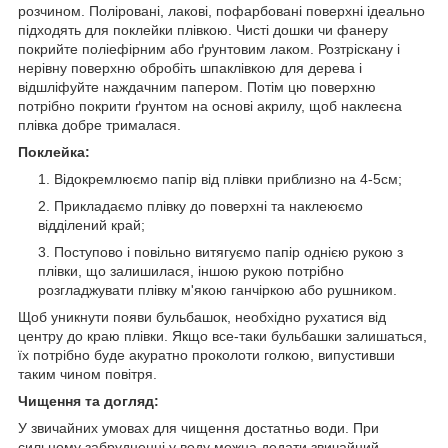
розчином. Поліровані, лакові, пофарбовані поверхні ідеально
підходять для поклейки плівкою. Чисті дошки чи фанеру
покрийте поліефірним або ґрунтовим лаком. Розтріскану і
нерівну поверхню обробіть шпаклівкою для дерева і
відшліфуйте наждачним папером. Потім цю поверхню
потрібно покрити ґрунтом на основі акрилу, щоб наклеєна
плівка добре трималася.
Поклейка:
Відокремлюємо папір від плівки приблизно на 4-5см;
Прикладаємо плівку до поверхні та наклеюємо
відділений край;
Поступово і повільно витягуємо папір однією рукою з
плівки, що залишилася, іншою рукою потрібно
розгладжувати плівку м'якою ганчіркою або рушником.
Щоб уникнути появи бульбашок, необхідно рухатися від
центру до краю плівки. Якщо все-таки бульбашки залишаться,
їх потрібно буде акуратно проколоти голкою, випустивши
таким чином повітря.
Чищення та догляд:
У звичайних умовах для чищення достатньо води. При
сильному забрудненні у воду можна додати звичайний