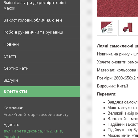
Змінні фільтри до респіраторів і
масок
Захист голови, обличчя, очей
Робочі рукавички та рукавиці
Новини
Лляні самоклеючі ш
Новинка на ринку - ш
Статті
Хочете оновити ремон
Сертифікати
Матеріал: кольорова
Розміри: 2800х650х2
Відгуки
Виробник: Китай
КОНТАКТИ
Переваги:
Завдяки самокле
Мають звуко та 
Великий вибір к
ArtexPromGroup - засоби захисту
Влагостійкі, ма
Надійний захист 
Підійдуть під бу
вул. Гарета Джонса, 11/2, Київ,
Можно мити м'я
Україна