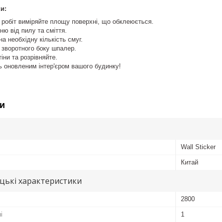
и:
робіт виміряйте площу поверхні, що обклеюється.
ню від пилу та сміття.
а необхідну кількість смуг.
з зворотного боку шпалер.
іни та розрівняйте.
 оновленим інтер'єром вашого будинку!
и
Wall Sticker
Китай
цькі характеристики
2800
і
1