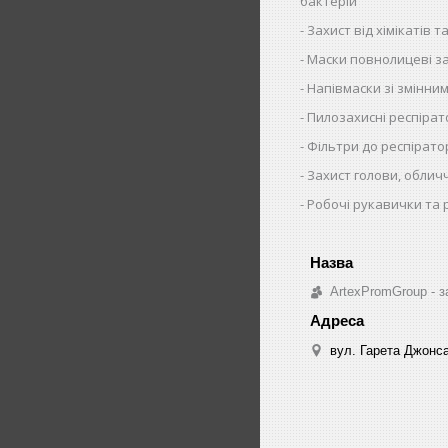
бактерій
Захист від хімікатів та
Маски повнолицеві за
Напівмаски зі змінни
Пилозахисні респіра
Фільтри до респірато
Захист голови, облич
Робочі рукавички та 
ArtexPromGroup - з
вул. Гарета Джонса,