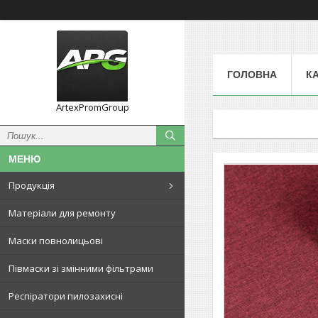
ГОЛОВНА
К
ArtexPromGroup
Продукція
Матеріали для ремонту
Маски повнолицьові
Півмаски зі змінними фільтрами
Респіратори пилозахисні