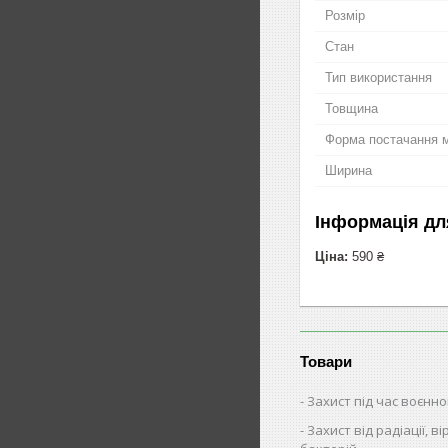
Розмір
Стан
Тип використання
Товщина
Форма постачання 
Ширина
Інформація дл
Ціна:
590 ₴
Товари
Захист під час воєнно
Захист від радіації, ві