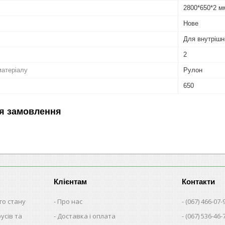
2800*650*2 м
Нове
Для внутрішні
2
матеріалу
Рулон
650
я замовлення
Клієнтам
Контакти
го стану
Про нас
(067) 466-07-
русів та
Доставка і оплата
(067) 536-46-