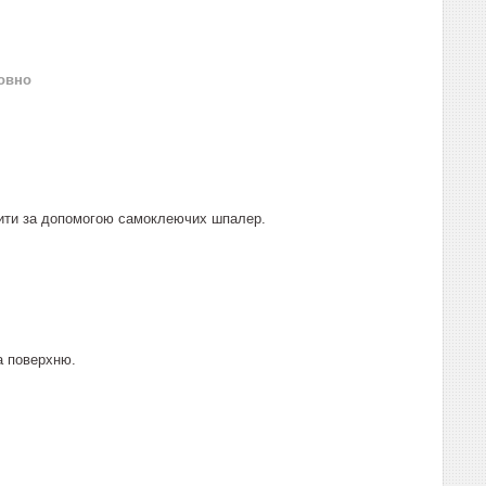
овно
робити за допомогою самоклеючих шпалер.
а поверхню.