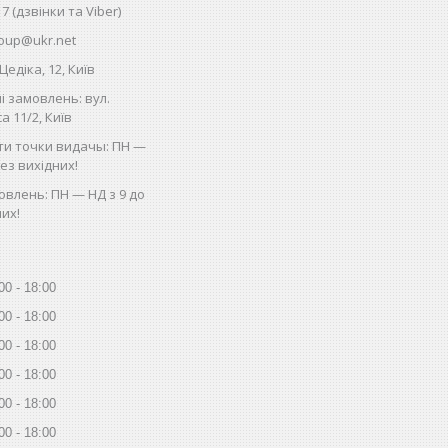
17 (дзвінки та Viber)
oup@ukr.net
Цедіка, 12, Київ
і замовлень: вул.
 11/2, Київ
ти точки видачы: ПН —
без вихідних!
влень: ПН — НД з 9 до
них!
00
18:00
00
18:00
00
18:00
00
18:00
00
18:00
00
18:00