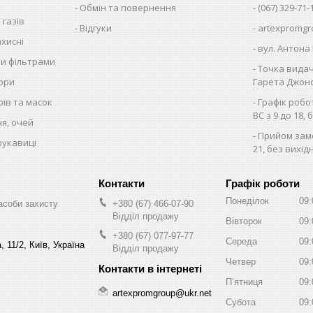
Обмін та повернення
(067) 329-71-
 газів
Відгуки
artexpromgr
хисні
вул. Антона 
ми фільтрами
Точка видач
тори
Гарета Джонса
рів та масок
Графік робо
ВС з 9 до 18, 
чя, очей
Прийом замо
рукавиці
21, без вихід
Графік роботи
Понеділок
09:
асоби захисту
+380 (67) 466-07-90
Відділ продажу
Вівторок
09:
+380 (67) 077-97-77
Середа
09:
 11/2, Київ, Україна
Відділ продажу
Четвер
09:
Пʼятниця
09:
artexpromgroup@ukr.net
Субота
09: