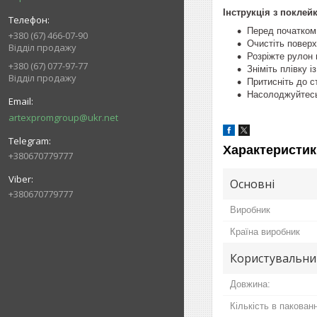
Інструкція з поклейк
Перед початком 
+380 (67) 466-07-90
Очистіть поверх
Відділ продажу
Розріжте рулон н
+380 (67) 077-97-77
Зніміть плівку і
Відділ продажу
Притисніть до ст
Насолоджуйтесь
artexpromgroup@ukr.net
Характеристик
+380670779777
Основні
+380670779777
Виробник
Країна виробник
Користувальни
Довжина:
Кількість в пакованн