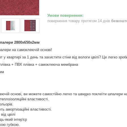
повернення товару протягом 14 днів
безкошт
палери 2800х650х2мм
палери на самоклеючій основі!
т у квартирі за 1 день та захистити стіни від вологи цвілі? Це легко з
 плівка + ПВХ плівка + самоклеюча мембрана
 мм
ючій основі, ви можете самостійно легко та швидко поклеїти шпалери н
теплоізоляційні властивості.
ольорів.
ють амортизаційні властивості.
від цвілі
дь-який інтер'єр
кою губкою.