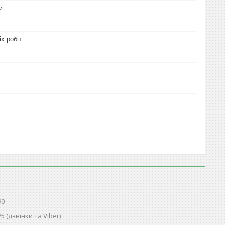
м
х робіт
90
75 (дзвінки та Viber)