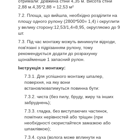
отримали: Довжина стіни 4,35 м. Висота стіни
2,88 м.4,35*2,88 = 12,53 м²
Площа, що вийшла, необхідно розділити на
площу одного рулону (2800*500= 1,4) і округлити
у велику сторону:12,53/1,4=8,95, округляємо до 9
шт.
Під час монтажу можуть виникнути відходи,
пов'язані з підрізанням рулону, тому
рекомендується додати до розрахунку
щонайменше 1 запасний рулон.
Інструкція з монтажу:
Для успішного монтажу шпалер,
поверхня, на яку вони
встановлюватимуться повинна бути:
чиста (без пилу, бруду, жиру та інших
забруднень);
гладка, без виступаючих частинок,
помітних нерівностей або тріщин (при
необхідності скористайтеся замазкою або
шпаклівкою);
суха (волога може вплинути на