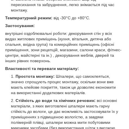
пересихання та забруднення, легко знімається під час
монтажу.
Температурний режим:
від -30°C до +80°C.
Застосування:
внутрішні оздоблювальні роботи: декорування стін у всіх
видах житлових приміщень (кухня, вітальня, дитяча або
спальня, вхідна група) та комерційних приміщень (офісні
приміщення, зони рецепцій, магазини, салони краси, фітнес-
центри, майстерні та ін.) , декорування меблів, дверей та
інших рівних поверхонь.
Властивості та переваги матеріалу:
Простота монтажу:
Шпалери, що самоклеяться,
значно спрощують процес монтажу, оскільки вони вже
мають клейове покриття, також це дозволяє економити
на використанні додаткових матеріалів.
Стійкість до води та хімічних речовин:
всі основні
матеріали, з яких виготовлені шпалери мають гарну
стійкість до вологи, це дає можливість застосовувати їх у
приміщеннях з підвищеною вологістю, а завдяки
полімерній плівці, шпалери можна мити побутовими
миючими засобами (без використання щіток з високою