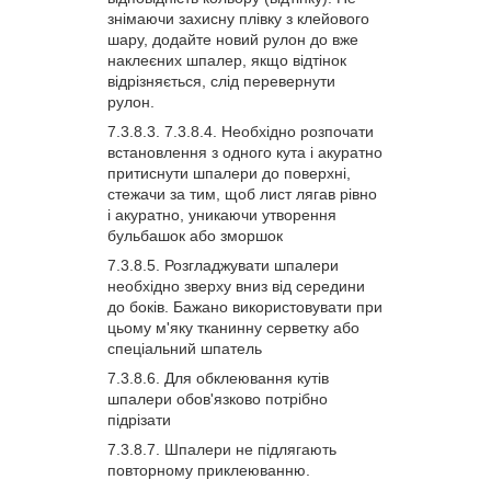
знімаючи захисну плівку з клейового
шару, додайте новий рулон до вже
наклеєних шпалер, якщо відтінок
відрізняється, слід перевернути
рулон.
Необхідно розпочати
встановлення з одного кута і акуратно
притиснути шпалери до поверхні,
стежачи за тим, щоб лист лягав рівно
і акуратно, уникаючи утворення
бульбашок або зморшок
Розгладжувати шпалери
необхідно зверху вниз від середини
до боків. Бажано використовувати при
цьому м'яку тканинну серветку або
спеціальний шпатель
Для обклеювання кутів
шпалери обов'язково потрібно
підрізати
Шпалери не підлягають
повторному приклеюванню.