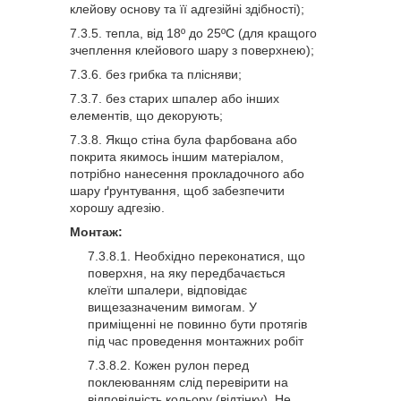
клейову основу та її адгезійні здібності);
тепла, від 18º до 25ºС (для кращого
зчеплення клейового шару з поверхнею);
без грибка та плісняви;
без старих шпалер або інших
елементів, що декорують;
Якщо стіна була фарбована або
покрита якимось іншим матеріалом,
потрібно нанесення прокладочного або
шару ґрунтування, щоб забезпечити
хорошу адгезію.
Монтаж:
Необхідно переконатися, що
поверхня, на яку передбачається
клеїти шпалери, відповідає
вищезазначеним вимогам. У
приміщенні не повинно бути протягів
під час проведення монтажних робіт
Кожен рулон перед
поклеюванням слід перевірити на
відповідність кольору (відтінку). Не