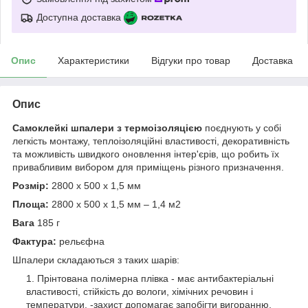
Доступна доставка
Опис
Характеристики
Відгуки про товар
Доставка
Опис
Самоклейкі шпалери з термоізоляцією
поєднують у собі
легкість монтажу, теплоізоляційні властивості, декоративність
та можливість швидкого оновлення інтер'єрів, що робить їх
привабливим вибором для приміщень різного призначення.
Розмір:
2800 х 500 х 1,5 мм
Площа:
2800 х 500 х 1,5 мм – 1,4 м2
Вага
185 г
Фактура:
рельєфна
Шпалери складаються з таких шарів:
Прінтована полімерна плівка - має антибактеріальні
властивості, стійкість до вологи, хімічних речовин і
температури. -захист допомагає запобігти вигоранню,