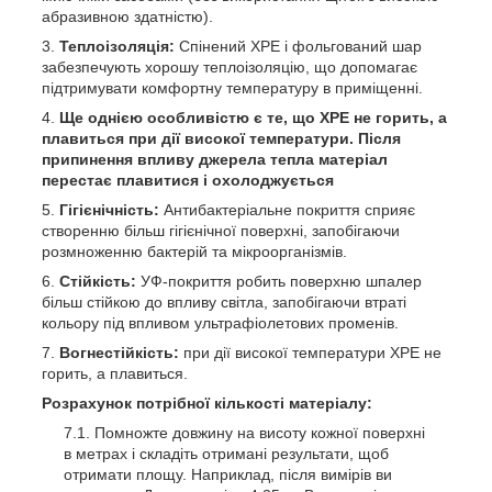
абразивною здатністю).
Теплоізоляція:
Спінений ХРЕ і фольгований шар
забезпечують хорошу теплоізоляцію, що допомагає
підтримувати комфортну температуру в приміщенні.
Ще однією особливістю є те, що ХРЕ не горить, а
плавиться при дії високої температури. Після
припинення впливу джерела тепла матеріал
перестає плавитися і охолоджується
Гігієнічність:
Антибактеріальне покриття сприяє
створенню більш гігієнічної поверхні, запобігаючи
розмноженню бактерій та мікроорганізмів.
Стійкість:
УФ-покриття робить поверхню шпалер
більш стійкою до впливу світла, запобігаючи втраті
кольору під впливом ультрафіолетових променів.
Вогнестійкість:
при дії високої температури ХРЕ не
горить, а плавиться.
Розрахунок потрібної кількості матеріалу:
Помножте довжину на висоту кожної поверхні
в метрах і складіть отримані результати, щоб
отримати площу. Наприклад, після вимірів ви