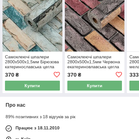
Самоклеючі шпалери
Самоклеючі шпалери
Сам
2800х500х1,5мм Бірюзова
2800х500х1,5мм Червона
280
катеринославська цегла
екатериновлавська цегла
мел
(D) SW-00001943
(D) SW-00001944
370
370
333
₴
₴
Купити
Купити
Про нас
89% позитивних з 18 відгуків за рік
Працює з 18.11.2010
м. Київ