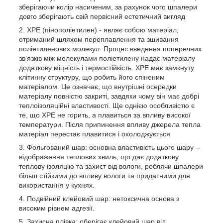
зберігаючи колір насиченим, за рахунок чого шпалери
довго зберігають свій первісний естетичний вигляд
XPE (пінополіетилен) - являє собою матеріал,
отриманий шляхом переплавлення та зшивання
поліетиленових молекул. Процес введення поперечних
зв'язків між молекулами поліетилену надає матеріалу
додаткову міцність і термостійкість. XPE має замкнуту
клітинну структуру, що робить його спіненим
матеріалом. Це означає, що внутрішні осередки
матеріалу повністю закриті, завдяки чому він має добрі
теплоізоляційні властивості. Ще однією особливістю є
те, що ХРЕ не горить, а плавиться за впливу високої
температури. Після припинення впливу джерела тепла
матеріал перестає плавитися і охолоджується
Фольгований шар: основна властивість цього шару –
відображення теплових хвиль, що дає додаткову
теплову ізоляцію та захист від вологи, роблячи шпалери
більш стійкими до впливу вологи та придатними для
використання у кухнях.
Подвійний клейовий шар: нетоксична основа з
високим рівнем адгезії.
Захисна плівка: оберігає клейовий шар від