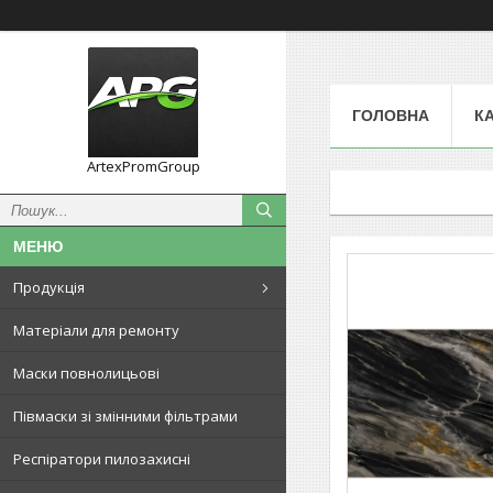
ГОЛОВНА
К
ArtexPromGroup
Продукція
Матеріали для ремонту
Маски повнолицьові
Півмаски зі змінними фільтрами
Респіратори пилозахисні