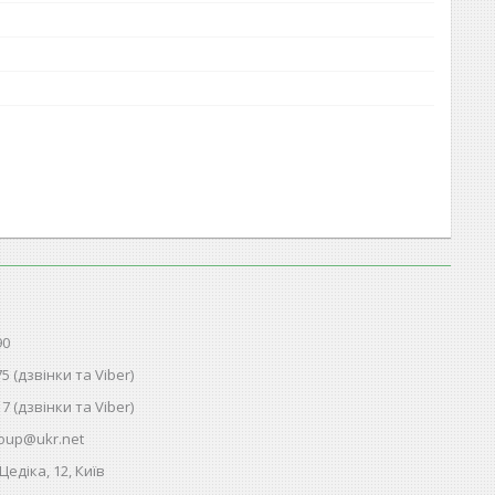
90
75 (дзвінки та Viber)
17 (дзвінки та Viber)
oup@ukr.net
Цедіка, 12, Київ