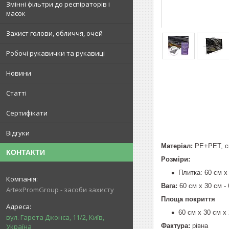
Змінні фільтри до респіраторів і
масок
Захист голови, обличчя, очей
Робочі рукавички та рукавиці
Новини
Статті
Сертифікати
Відгуки
Матеріал:
PE+PET, ск
КОНТАКТИ
Розміри:
Плитка: 60 см х
Вага:
60 см х 30 см - 
ArtexPromGroup - засоби захисту
Площа покриття
60 см х 30 см х 
вул. Гарета Джонса, 11/2, Київ,
Фактура:
рівна
Україна