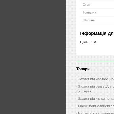
Стан
Товщина
Ширина
Інформація дл
Ціна:
65 ₴
Товари
Захист під час воєнно
Захист від радіації, ві
бактерій
Захист від хімікатів та
Маски повнолицеві за
Напівмаски зі змінни