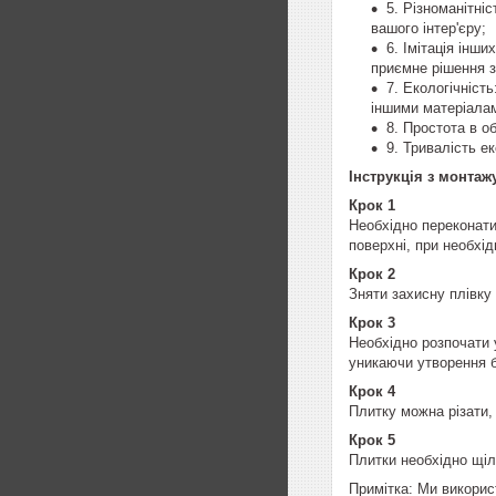
5. Різноманітні
вашого інтер'єру;
6. Імітація інш
приємне рішення з
7. Екологічніст
іншими матеріала
8. Простота в о
9. Тривалість е
Інструкція з монтаж
Крок 1
Необхідно переконати
поверхні, при необхі
Крок 2
Зняти захисну плівку
Крок 3
Необхідно розпочати 
уникаючи утворення 
Крок 4
Плитку можна різати,
Крок 5
Плитки необхідно щіл
Примітка: Ми викорис