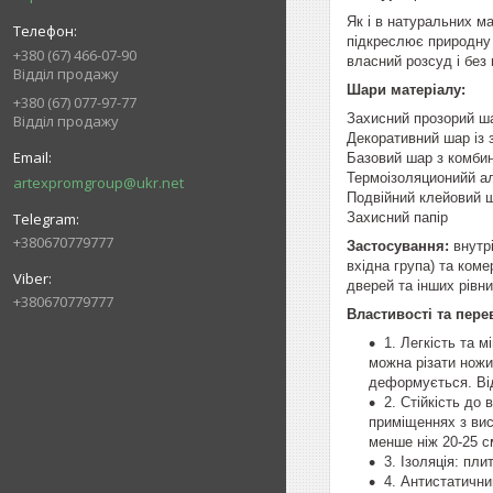
Як і в натуральних м
підкреслює природну 
+380 (67) 466-07-90
власний розсуд і без
Відділ продажу
Шари матеріалу:
+380 (67) 077-97-77
Захисний прозорий ш
Відділ продажу
Декоративний шар із
Базовий шар з комбин
Термоізоляционийй а
artexpromgroup@ukr.net
Подвійний клейовий 
Захисний папір
+380670779777
Застосування:
внутрі
вхідна група) та коме
дверей та інших рівн
+380670779777
Властивості та пере
1. Легкість та м
можна різати ножи
деформується. Від
2. Стійкість до
приміщеннях з вис
менше ніж 20-25 с
3. Ізоляція: пл
4. Антистатични