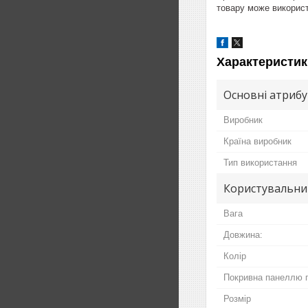
товару може використ
Характеристик
Основні атриб
Виробник
Країна виробник
Тип використання
Користувальни
Вага
Довжина:
Колір
Покривна панеллю 
Розмір