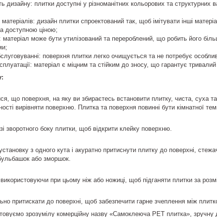
сть дизайну: плитки доступні у різноманітних кольорових та структурних 
их матеріалів: дизайн плитки спроектований так, щоб імітувати інші матері
а доступною ціною;
ь: матеріал може бути утилізований та перероблений, що робить його біль
ми;
бслуговуванні: поверхня плитки легко очищується та не потребує особли
ксплуатації: матеріал є міцним та стійким до зносу, що гарантує тривали
у:
ся, що поверхня, на яку ви збираєтесь встановити плитку, чиста, суха та
дності вирівняти поверхню. Плитка та поверхня повинні бути кімнатної те
 зі зворотного боку плитки, щоб відкрити клейку поверхню.
установку з одного кута і акуратно притиснути плитку до поверхні, стежа
бульбашок або зморшок.
 використовуючи при цьому ніж або ножиці, щоб підганяти плитки за розмі
ьно притискати до поверхні, щоб забезпечити гарне зчеплення між плитк
товуємо зрозумілу комерційну назву «Самоклеюча PET плитка», зручну дл