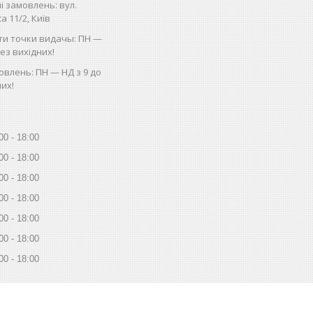
і замовлень: вул.
 11/2, Київ
ти точки видачы: ПН —
без вихідних!
влень: ПН — НД з 9 до
них!
00
18:00
00
18:00
00
18:00
00
18:00
00
18:00
00
18:00
00
18:00