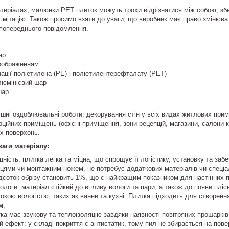
атеріалах, малюнки РЕТ плиток можуть трохи відрізнятися між собою, зб
імітацію. Також просимо взяти до уваги, що виробник має право змінюват
 попереднього повідомлення.
ар
 зображенням
ації поліетилена (PE) і поліетилентерефталату (PET)
люмінієвий шар
шар
шні оздоблювальні роботи: декорування стін у всіх видах житлових примі
рційних приміщень (офісні приміщення, зони рецепцій, магазини, салони к
их поверхонь.
ваги матеріалу:
іцність: плитка легка та міцна, що спрощує її логістику, установку та за
цями чи монтажним ножем, не потребує додаткових матеріалів чи спеціал
соток обрізу становить 1%, що є найкращим показником для настінних п
 вологи: матеріал стійкий до впливу вологи та пари, а також до появи пл
окою вологістю, таких як ванни та кухні. Плитка підходить для створення
м;
итка має звукову та теплоізоляцію завдяки наявності повітряних прошарк
й ефект: у складі покриття є антистатик, тому пил не збирається на пове