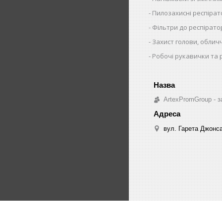
Пилозахисні респіра
Фільтри до респірато
Захист голови, облич
Робочі рукавички та 
ArtexPromGroup - з
вул. Гарета Джонса,