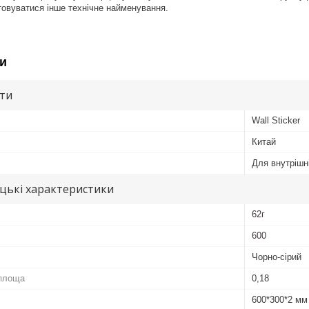
овуватися інше технічне найменування.
и
ути
Wall Sticker
Китай
Для внутрішні
цькі характеристики
62г
600
Чорно-сірий
площа
0,18
600*300*2 мм