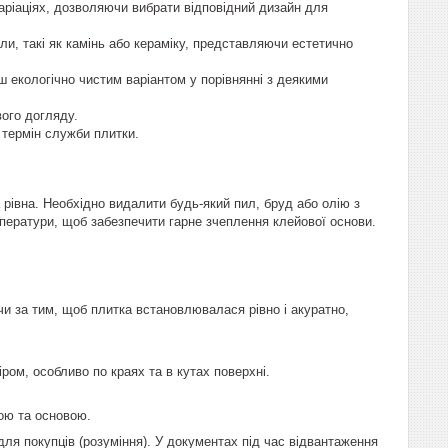
варіаціях, дозволяючи вибрати відповідний дизайн для
али, такі як камінь або кераміку, представляючи естетично
ш екологічно чистим варіантом у порівнянні з деякими
вого догляду.
й термін служби плитки.
 рівна. Необхідно видалити будь-який пил, бруд або олію з
мператури, щоб забезпечити гарне зчеплення клейової основи.
чи за тим, щоб плитка встановлювалася рівно і акуратно,
ром, особливо по краях та в кутах поверхні.
ою та основою.
я покупців (розуміння). У документах під час відвантаження