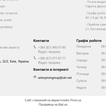
Точка видач
тори
Гарета Джонса
рів та масок
Графік робо
ВС з 9 до 18, 
чя, очей
Прийом замо
рукавиці
21, без вихід
Графік роботи
Понеділок
09:
асоби захисту
+380 (67) 466-07-90
Відділ продажу
Вівторок
09:
+380 (67) 077-97-77
Середа
09:
 11/2, Київ, Україна
Відділ продажу
Четвер
09:
Пʼятниця
09:
artexpromgroup@ukr.net
Субота
09:
Неділя
09:
Сайт створений на маркетплейсі
Prom.ua
Продавець на Bigl.ua