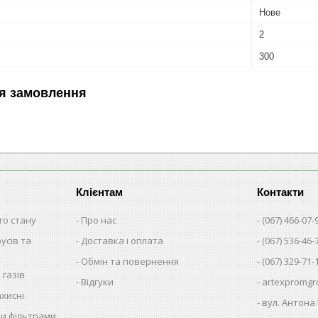
Нове
2
300
я замовлення
Клієнтам
Контакти
го стану
Про нас
(067) 466-07-
русів та
Доставка і оплата
(067) 536-46-
Обмін та повернення
(067) 329-71-
 газів
Відгуки
artexpromgr
хисні
вул. Антона 
ми фільтрами