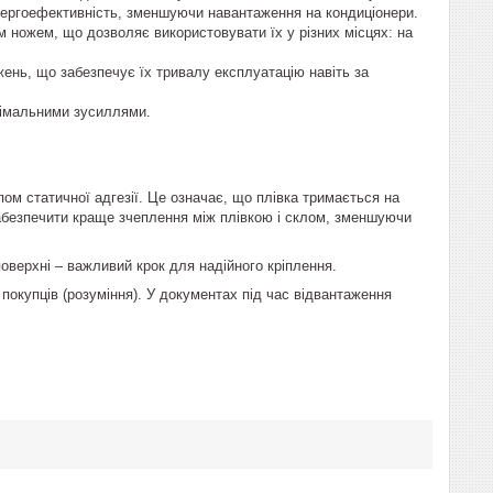
 енергоефективність, зменшуючи навантаження на кондиціонери.
м ножем, що дозволяє використовувати їх у різних місцях: на
джень, що забезпечує їх тривалу експлуатацію навіть за
інімальними зусиллями.
ом статичної адгезії. Це означає, що плівка тримається на
забезпечити краще зчеплення між плівкою і склом, зменшуючи
поверхні – важливий крок для надійного кріплення.
покупців (розуміння). У документах під час відвантаження