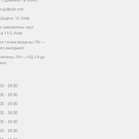
oup@ukr.net
Цедіка, 12, Київ
і замовлень: вул.
 11/2, Київ
ти точки видачы: ПН —
без вихідних!
влень: ПН — НД з 9 до
них!
00
18:00
00
18:00
00
18:00
00
18:00
00
18:00
00
18:00