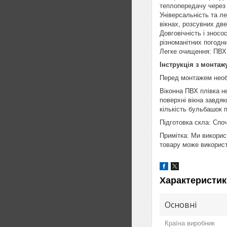
теплопередачу через 
Універсальність та л
вікнах, розсувних дв
Довговічність і зносо
різноманітних погодн
Легке очищення: ПВХ 
Інструкція з монтаж
Перед монтажем необх
Віконна ПВХ плівка н
поверхні вікна завдя
кількість бульбашок п
Підготовка скла: Спо
Примітка: Ми викорис
товару може використ
Характеристик
Основні
Країна виробник