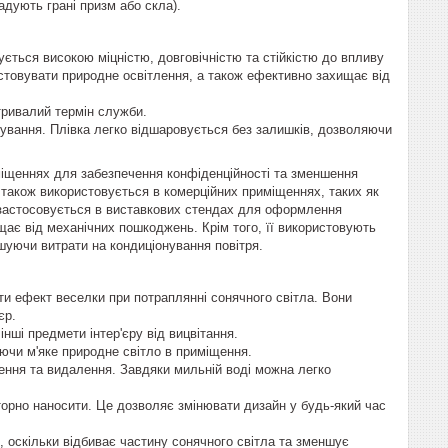
дують грані призм або скла).
ується високою міцністю, довговічністю та стійкістю до впливу
товувати природне освітлення, а також ефективно захищає від
 тривалий термін служби.
сування. Плівка легко відшаровується без залишків, дозволяючи
міщеннях для забезпечення конфіденційності та зменшення
а також використовується в комерційних приміщеннях, таких як
а застосовується в виставкових стендах для оформлення
щає від механічних пошкоджень. Крім того, її використовують
шуючи витрати на кондиціонування повітря.
ити ефект веселки при потраплянні сонячного світла. Вони
єр.
нші предмети інтер'єру від вицвітання.
аючи м'яке природне світло в приміщення.
ення та видалення. Завдяки мильній воді можна легко
овторно наносити. Це дозволяє змінювати дизайн у будь-який час
 оскільки відбиває частину сонячного світла та зменшує