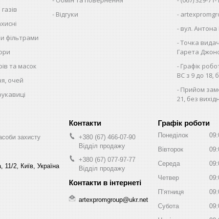
 газів
Відгуки
artexpromgr
хисні
вул. Антона 
ми фільтрами
Точка видач
тори
Гарета Джонса
рів та масок
Графік робо
ВС з 9 до 18, 
чя, очей
Прийом замо
рукавиці
21, без вихід
Графік роботи
Понеділок
09:
асоби захисту
+380 (67) 466-07-90
Відділ продажу
Вівторок
09:
+380 (67) 077-97-77
Середа
09:
 11/2, Київ, Україна
Відділ продажу
Четвер
09:
Пʼятниця
09:
artexpromgroup@ukr.net
Субота
09: