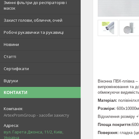
Змінні фільтри до респіраторів і
масок
Захист голови, обличчя, очей
Робочі рукавички та рукавиці
Новини
Статті
Сертифікати
Відгуки
Віконна ПВХ-плівка –
випромінювання та до
обмежуючи видимість
КОНТАКТИ
Матеріал:
полівінілх
Розміри:
600х10000
ArtexPromGroup - засоби захисту
Відхилення розміру +
Площа покриття:
600
вул. Гарета Джонса, 11/2, Київ,
Поверхня:
гладка (це
Україна