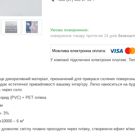
повернення товару протягом 14 днів
безкошт
У компанії підключені електронні платежі. Те
 це декоративний матеріал, призначений для прикраси скляних поверхонь
дає естетичної привабливості вашому інтер'єру. Легко наноситься на бу
 через скло.
лорид (PVC) + РЕТ плівка
мм
\- 3%
х10000 – 6 м²
 дозволяє світлу плавно проходити через плівку, створюючи ефект м'яког