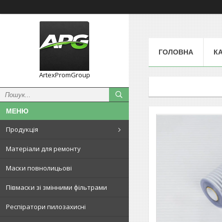
ГОЛОВНА
К
ArtexPromGroup
Продукція
Матеріали для ремонту
Маски повнолицьові
Півмаски зі змінними фільтрами
Респіратори пилозахисні