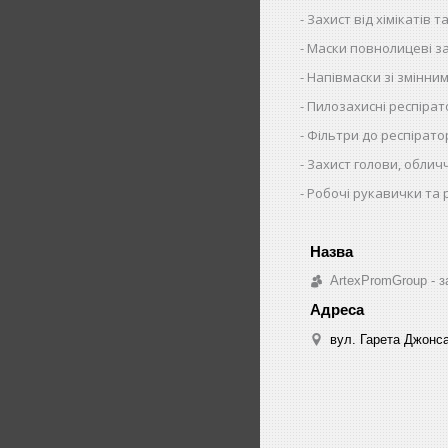
Захист від хімікатів та
Маски повнолицеві за
Напівмаски зі змінни
Пилозахисні респіра
Фільтри до респірато
Захист голови, облич
Робочі рукавички та 
ArtexPromGroup - з
вул. Гарета Джонса,