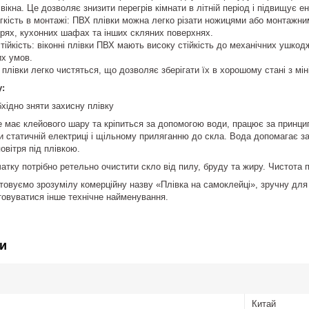
вікна. Це дозволяє знизити перегрів кімнати в літній період і підвищує
егкість в монтажі: ПВХ плівки можна легко різати ножицями або монтажни
ерях, кухонних шафах та інших скляних поверхнях.
стійкість: віконні плівки ПВХ мають високу стійкість до механічних ушко
их умов.
плівки легко чистяться, що дозволяє зберігати їх в хорошому стані з м
у:
ідно зняти захисну плівку
е має клейового шару та кріпиться за допомогою води, працює за принцип
ки статичній електриці і щільному приляганню до скла. Вода допомагає 
овітря під плівкою.
чатку потрібно ретельно очистити скло від пилу, бруду та жиру. Чистота 
товуємо зрозумілу комерційну назву «Плівка на самоклейці», зручну для 
овуватися інше технічне найменування.
и
Китай