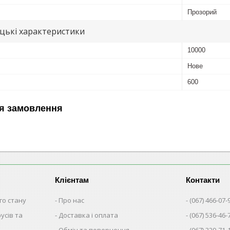
Прозорий
цькі характеристики
10000
Нове
600
я замовлення
Клієнтам
Контакти
го стану
Про нас
(067) 466-07-
русів та
Доставка і оплата
(067) 536-46-
Обмін та повернення
(067) 329-71-