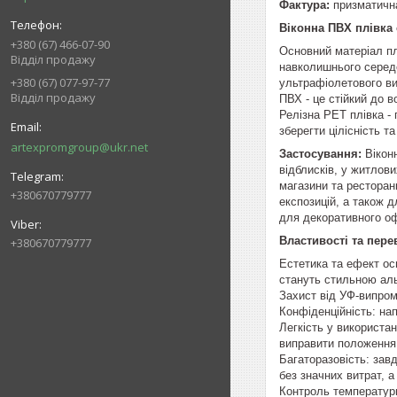
Фактура:
призматична
Віконна ПВХ плівка 
+380 (67) 466-07-90
Основний матеріал пл
Відділ продажу
навколишнього серед
+380 (67) 077-97-77
ультрафіолетового в
Відділ продажу
ПВХ - це стійкий до в
Релізна РЕТ плівка -
зберегти цілісність т
artexpromgroup@ukr.net
Застосування:
Віконн
відблисків, у житлов
магазини та ресторан
+380670779777
експозицій, а також 
для декоративного оф
Властивості та пере
+380670779777
Естетика та ефект ос
стануть стильною аль
Захист від УФ-випром
Конфіденційність: на
Легкість у використа
виправити положення 
Багаторазовість: завд
без значних витрат, 
Контроль температури