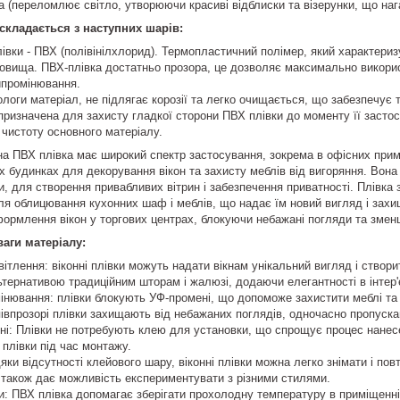
 (переломлює світло, утворюючи красиві відблиски та візерунки, що нага
складається з наступних шарів:
івки - ПВХ (полівінілхлорид). Термопластичний полімер, який характериз
овища. ПВХ-плівка достатньо прозора, це дозволяє максимально викорис
ипромінювання.
ологи матеріал, не підлягає корозії та легко очищається, що забезпечує
 призначена для захисту гладкої сторони ПВХ плівки до моменту її засто
а чистоту основного матеріалу.
а ПВХ плівка має широкий спектр застосування, зокрема в офісних при
их будинках для декорування вікон та захисту меблів від вигоряння. Вон
и, для створення привабливих вітрин і забезпечення приватності. Плівк
для облицювання кухонних шаф і меблів, що надає їм новий вигляд і захи
ормлення вікон у торгових центрах, блокуючи небажані погляди та змен
ваги матеріалу:
вітлення: віконні плівки можуть надати вікнам унікальний вигляд і створ
тернативою традиційним шторам і жалюзі, додаючи елегантності в інтер'
інювання: плівки блокують УФ-промені, що допоможе захистити меблі та і
півпрозорі плівки захищають від небажаних поглядів, одночасно пропуск
нні: Плівки не потребують клею для установки, що спрощує процес нанес
плівки під час монтажу.
яки відсутності клейового шару, віконні плівки можна легко знімати і п
а також дає можливість експериментувати з різними стилями.
: ПВХ плівка допомагає зберігати прохолодну температуру в приміщенні,