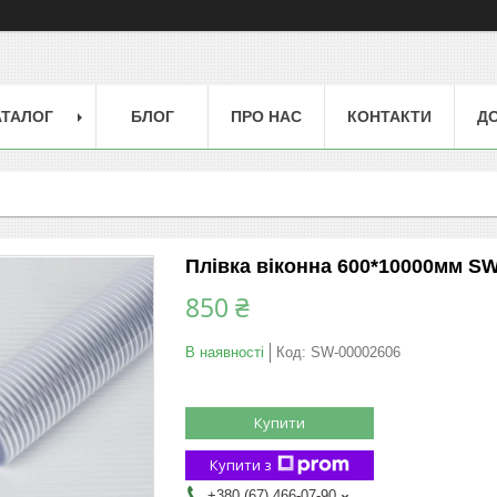
АТАЛОГ
БЛОГ
ПРО НАС
КОНТАКТИ
ДО
Плівка віконна 600*10000мм S
850 ₴
В наявності
Код:
SW-00002606
Купити
Купити з
+380 (67) 466-07-90