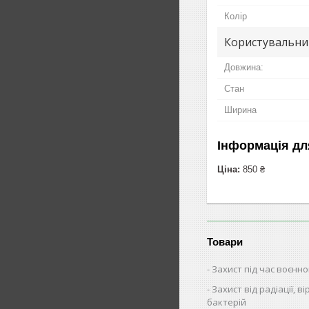
Колір
Користувальни
Довжина:
Стан
Ширина
Інформація дл
Ціна:
850 ₴
Товари
Захист під час воєнно
Захист від радіації, ві
бактерій