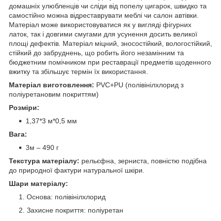
домашніх улюбленців чи сліди від попелу цигарок, швидко та
самостійно можна відреставрувати меблі чи салон автівки.
Матеріал може використовуватися як у вигляді фігурних
латок, так і довгими смугами для усунення досить великої
площі дефектів. Матеріал міцний, зносостійкий, вологостійкий,
стійкий до забруднень, що робить його незамінним та
бюджетним помічником при реставрації предметів щоденного
вжитку та збільшує термін їх використання.
Матеріал виготовлення:
PVC+PU (полівінілхлорид з
поліуретановим покриттям)
Розміри:
1,37*3 м*0,5 мм
Вага:
3м – 490 г
Текстура матеріалу:
рельєфна, зерниста, повністю подібна
до природної фактури натуральної шкіри.
Шари матеріалу:
Основа: полівінілхлорид
Захисне покриття: поліуретан