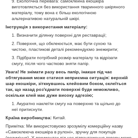
Екологічна перевага: самоклейна екошкіра
виготовляється без використання тваринного шкіряного
матеріалу, тому вона є більш екологічною
альтернативою натуральній шкірі.
Інструкція з використання матеріалу:
Визначити ділянку поверхні для реставрації;
Поверхня, що обклеюється, має бути сухою та
чистою, пластикові деталі рекомендуємо знежирити;
Підібрати потрібний розмір матеріалу та відрізати
смугу, після чого частково зняти папір.
Увага! Не знімати разу весь папір, інакше під час
обтягування може статися неприємна ситуація: верхній
шар екошкіри, зіткнувшись клейовим боком, склеїться
так, що назад роз'єднати поверхні буде неможливо,
оскільки клей має дуже високу адгезію;
Акуратно наклеїти смугу на поверхню та щільно до
неї притиснути.
Країна виробництва:
Китай.
Примітка: Ми використовуємо зрозумілу комерційну назву
«Самоклеюча екошкіра в рулоні», зручну для покупців
(розуміння). У документах під час відвантаження товару може