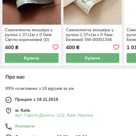
Самоклеюча екошкіра у
Самоклеюча екошкіра у
Само
рулоні 1.37х1м х 0.5мм
рулоні 1.37х1м х 0.5мм
руло
Світло-коричневий (D)
Бежевий SW-00001346
Беж
SW-00001332
400
400
1 0
₴
₴
Купити
Купити
Про нас
89% позитивних з 18 відгуків за рік
Працює з 18.11.2010
м. Київ
вул. Гарета Джонса, 11/2, Київ, Україна
Контакти