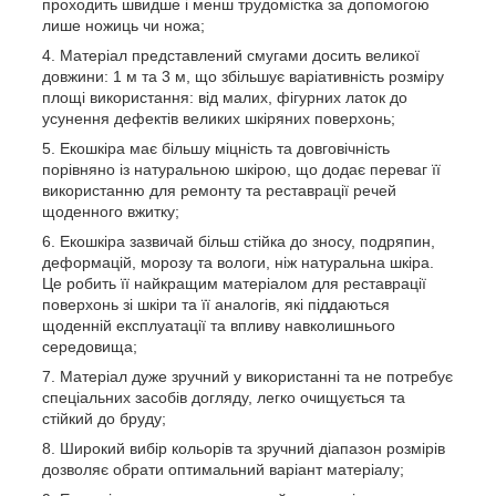
проходить швидше і менш трудомістка за допомогою
лише ножиць чи ножа;
Матеріал представлений смугами досить великої
довжини: 1 м та 3 м, що збільшує варіативність розміру
площі використання: від малих, фігурних латок до
усунення дефектів великих шкіряних поверхонь;
Екошкіра має більшу міцність та довговічність
порівняно із натуральною шкірою, що додає переваг її
використанню для ремонту та реставрації речей
щоденного вжитку;
Екошкіра зазвичай більш стійка до зносу, подряпин,
деформацій, морозу та вологи, ніж натуральна шкіра.
Це робить її найкращим матеріалом для реставрації
поверхонь зі шкіри та її аналогів, які піддаються
щоденній експлуатації та впливу навколишнього
середовища;
Матеріал дуже зручний у використанні та не потребує
спеціальних засобів догляду, легко очищується та
стійкий до бруду;
Широкий вибір кольорів та зручний діапазон розмірів
дозволяє обрати оптимальний варіант матеріалу;