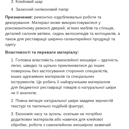
Клейовий шар
Захисний силіконовий папір
Призначення:
ремонтно-оздоблювальні роботи та
декорування. Матеріал може використовуватися у
різноманітному ремонті дверей, м’яких меблів та стільців,
деталей салонів автівок, сидінь велосипедів та мотоциклів, а
також для реставрації шкіряно-галантерейної продукції та
одягу.
Властивості та переваги матеріалу:
Головна властивість самоклейної екошкіри – здатність
легко, швидко та щільно приклеюватися до інших
поверхонь без застосування сторонніх спеціалістів,
інших адгезивних матеріалів та спеціальних
інструментів. Це робить її найзручнішим матеріалом
для бюджетної реставрації товарів із натуральної шкіри
чи її аналогів;
Повна імітація натуральної шкіри завдяки зернистій
текстурі та тактильно подібній фактурі;
Економія часу та зусиль: оскільки не потрібно
додаткових матеріалів або навичок для клейової
обробки, робота з самоклейною екошкірою зазвичай