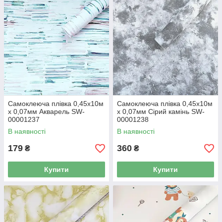
Самоклеюча плівка 0,45х10м
Самоклеюча плівка 0,45х10м
х 0,07мм Акварель SW-
х 0,07мм Сірий камінь SW-
00001237
00001238
В наявності
В наявності
179
360
₴
₴
Купити
Купити