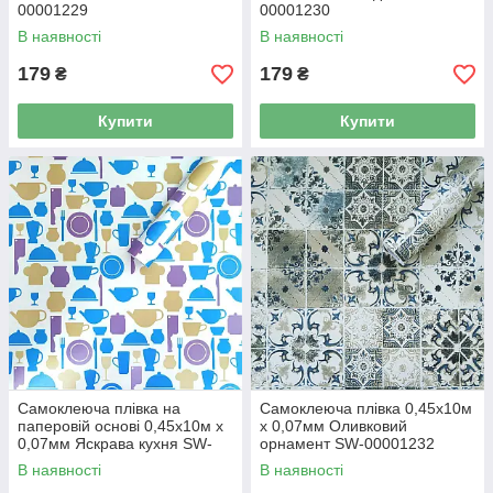
00001229
00001230
В наявності
В наявності
179
179
₴
₴
Купити
Купити
Самоклеюча плівка на
Самоклеюча плівка 0,45х10м
паперовій основі 0,45х10м х
х 0,07мм Оливковий
0,07мм Яскрава кухня SW-
орнамент SW-00001232
00000795
В наявності
В наявності