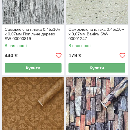
Самоклеюча плівка 0,45х10м
Самоклеюча плівка 0,45х10м
х 0,07мм Попільне дерево
х 0,07мм Ваніль SW-
SW-00000819
00001247
В наявності
В наявності
440
179
₴
₴
Купити
Купити