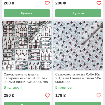
280
280
₴
₴
Купити
Купити
Самоклеюча плівка на
Самоклеюча плівка 0,45х10м
паперовій основі 0,45х10м х
х 0,07мм Рожева мозаїка SW-
0,07мм Винна SW-00000798
00001233
В наявності
В наявності
280
179
₴
₴