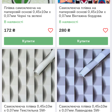
Плівка самоклеюча на
Самоклеюча плівка на
паперовій основі 0,45х10м х
паперовій основі 0,45х10м х
0,07мм Чорні та зелені
0,07мм Вінтажна бордова
дерева SW-00002440
мозаїка SW-00000789
В наявності
В наявності
172
280
₴
₴
Купити
Купити
Самоклеюча плівка 0,45х10м
Самоклеюча плівка 0,45х10м
х 0,07мм Текстильна SW-
х 0,07мм Лавандова SW-