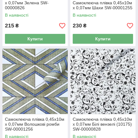
х 0,07мм Зелена SW-
Самоклеюча плівка 0,45х10м
00000826
х 0,07мм Шахи SW-00001255
В наявності
В наявності
215
230
₴
₴
Купити
Купити
Самоклеюча плівка 0,45х10м
Самоклеюча плівка 0,45х10м
х 0,07мм Волошкові ромби
х 0,07мм Білі вензелі (10175)
SW-00001256
SW-00000828
В наявності
В наявності