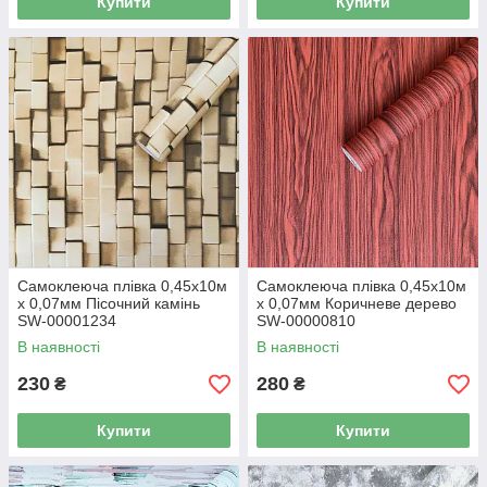
Купити
Купити
Самоклеюча плівка 0,45х10м
Самоклеюча плівка 0,45х10м
х 0,07мм Пісочний камінь
х 0,07мм Коричневе дерево
SW-00001234
SW-00000810
В наявності
В наявності
230
280
₴
₴
Купити
Купити