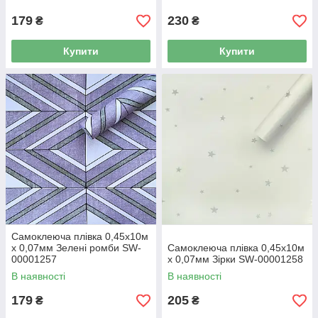
179
230
₴
₴
Купити
Купити
Самоклеюча плівка 0,45х10м
х 0,07мм Зелені ромби SW-
Самоклеюча плівка 0,45х10м
00001257
х 0,07мм Зірки SW-00001258
В наявності
В наявності
179
205
₴
₴