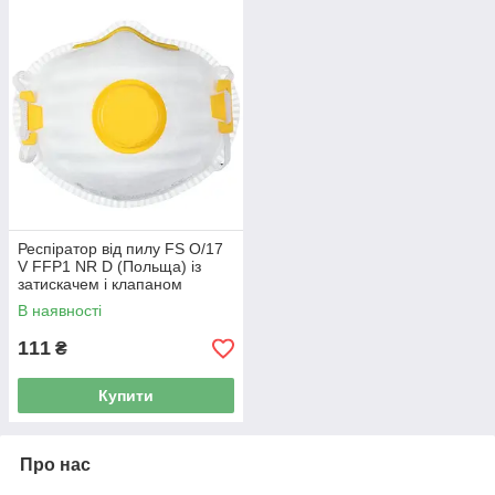
Респіратор від пилу FS О/17
V FFP1 NR D (Польща) із
затискачем і клапаном
широкої дії
В наявності
111
₴
Купити
Про нас