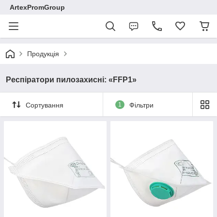
ArtexPromGroup
Продукція
Респіратори пилозахисні: «FFP1»
Сортування
1
Фільтри