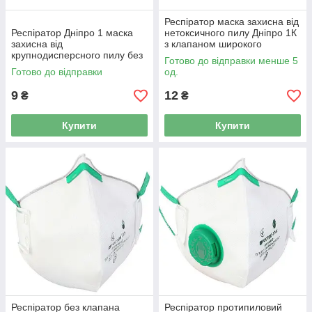
Респіратор маска захисна від
Респіратор Дніпро 1 маска
нетоксичного пилу Дніпро 1К
захисна від
з клапаном широкого
крупнодисперсного пилу без
застосування
Готово до відправки менше 5
клапана широкого
Готово до відправки
од.
застосування
9
12
₴
₴
Купити
Купити
Респіратор без клапана
Респіратор протипиловий