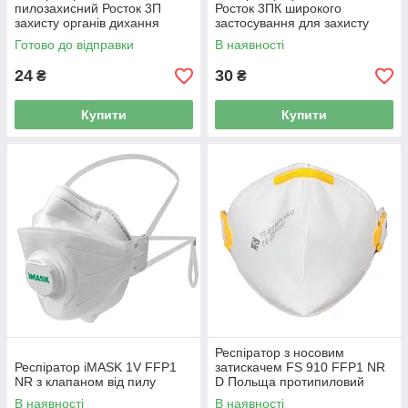
пилозахисний Росток 3П
Росток 3ПК широкого
захисту органів дихання
застосування для захисту
широкого застосування
органів дихання
Готово до відправки
В наявності
24
30
₴
₴
Купити
Купити
Респіратор з носовим
Респіратор iMASK 1V FFP1
затискачем FS 910 FFP1 NR
NR з клапаном від пилу
D Польща протипиловий
широкого застосування
В наявності
В наявності