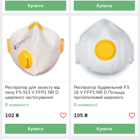
Купити
Купити
Респіратор для захисту від
Респіратор будівельний FS
пилу FS 913 V FFP1 NR D
16 V FFP1 NR D Польща
широкого застосування
протипиловий широкого
протиаерозольний
застосування
В наявності
В наявності
102
105
₴
₴
Купити
Купити