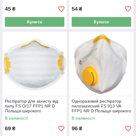
45
54
₴
₴
Купити
Купити
Респіратор для захисту від
Одноразовий респіратор
пилу FS О/17 FFP1 NR D
пилозахисний FS 913 VA
Польща широкого
FFP1 NR D Польща широкого
застосування
застосування
В наявності
В наявності
протиаерозольний
69
96
₴
₴